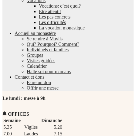
Vocations
Vocations: c’est quoi?
Etre attentif
Les pas concrets
Les difficultés
La vocation monastique
Accueil au monastère
Se rendre à Maylis
Qui? Pourquoi? Comment?
Individuels et familles
Groupes
Visites guidées
Calendrier
Halte spi pour mamans
Contact et dons
Faire un don
Offrir une messe
Le lundi : messe à 9h
OFFICES
Semaine
Dimanche
5.35
Vigiles
5.20
7.00
Laudes
7.15