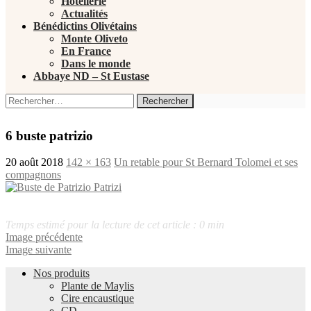
Hôtellerie
Actualités
Bénédictins Olivétains
Monte Oliveto
En France
Dans le monde
Abbaye ND – St Eustase
Rechercher :
6 buste patrizio
20 août 2018
142 × 163
Un retable pour St Bernard Tolomei et ses
compagnons
Temps estimé pour la lecture de cet article : 0 min
Image précédente
Image suivante
Nos produits
Plante de Maylis
Cire encaustique
CD