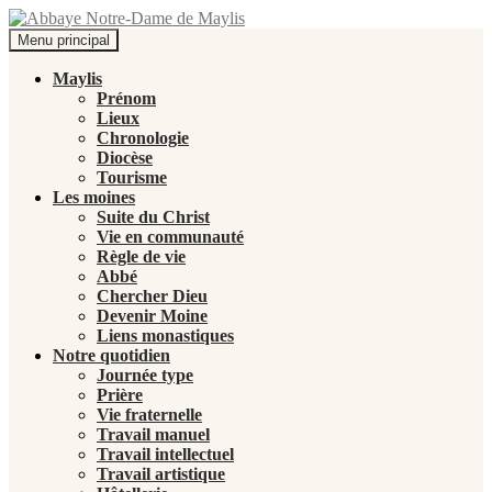
Recherche
Aller
Menu principal
au
Abbaye Notre-Dame de Maylis
contenu
Maylis
Prénom
Lieux
Chronologie
Diocèse
Tourisme
Les moines
Suite du Christ
Vie en communauté
Règle de vie
Abbé
Chercher Dieu
Devenir Moine
Liens monastiques
Notre quotidien
Journée type
Prière
Vie fraternelle
Travail manuel
Travail intellectuel
Travail artistique