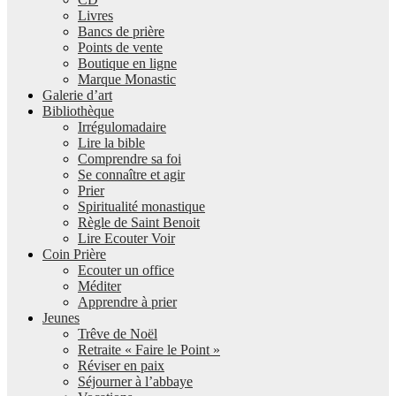
Livres
Bancs de prière
Points de vente
Boutique en ligne
Marque Monastic
Galerie d’art
Bibliothèque
Irrégulomadaire
Lire la bible
Comprendre sa foi
Se connaître et agir
Prier
Spiritualité monastique
Règle de Saint Benoit
Lire Ecouter Voir
Coin Prière
Ecouter un office
Méditer
Apprendre à prier
Jeunes
Trêve de Noël
Retraite « Faire le Point »
Réviser en paix
Séjourner à l’abbaye