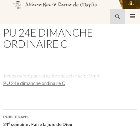
Recherche
Abbaye Notre-Dame de Maylis
ALLER
MENU
AU
PU 24E DIMANCHE
PRINCI
CONTENU
ORDINAIRE C
Temps estimé pour la lecture de cet article : 0 min
PU 24e dimanche ordinaire C
Navigation
PUBLIÉ DANS
des
e
24
semaine : Faire la joie de Dieu
articles