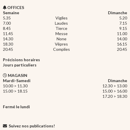
OFFICES
Semaine
Dimanche
5.35
Vigiles
5.20
7.00
Laudes
7.15
8.45
Tierce
9.15
11.45
Messe
11.00
14.30
None
14.00
18.30
Vêpres
16.15
20.45
Complies
20.45
Précisions horaires
Jours particuliers
MAGASIN
Mardi-Samedi
Dimanche
10.00 > 11.30
12.30 > 13.00
15.00 > 18.15
15.00 > 16.00
17.20 > 18.30
Fermé le lundi
Suivez nos publications!