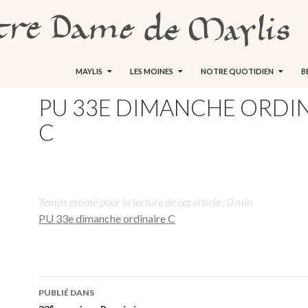
ALLER AU CONTENU
MAYLIS
LES MOINES
NOTRE QUOTIDIEN
B
PU 33E DIMANCHE ORDI
C
Temps estimé pour la lecture de cet article : 0 min
PU 33e dimanche ordinaire C
Navigation
PUBLIÉ DANS
e