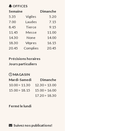
OFFICES
Semaine
Dimanche
5.35
Vigiles
5.20
7.00
Laudes
7.15
8.45
Tierce
9.15
11.45
Messe
11.00
14.30
None
14.00
18.30
Vêpres
16.15
20.45
Complies
20.45
Précisions horaires
Jours particuliers
MAGASIN
Mardi-Samedi
Dimanche
10.00 > 11.30
12.30 > 13.00
15.00 > 18.15
15.00 > 16.00
17.20 > 18.30
Fermé le lundi
Suivez nos publications!