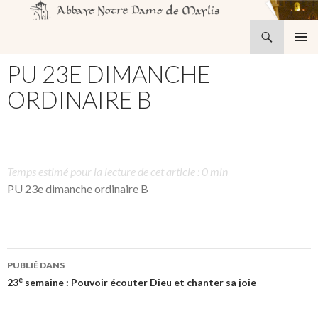
Recherche
Abbaye Notre-Dame de Maylis
ALLER
MENU
AU
PU 23E DIMANCHE
PRINCI
CONTENU
ORDINAIRE B
Temps estimé pour la lecture de cet article : 0 min
PU 23e dimanche ordinaire B
Navigation
PUBLIÉ DANS
des
e
23
semaine : Pouvoir écouter Dieu et chanter sa joie
articles