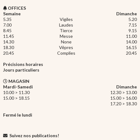
OFFICES
Semaine
Dimanche
5.35
Vigiles
5.20
7.00
Laudes
7.15
8.45
Tierce
9.15
11.45
Messe
11.00
14.30
None
14.00
18.30
Vêpres
16.15
20.45
Complies
20.45
Précisions horaires
Jours particuliers
MAGASIN
Mardi-Samedi
Dimanche
10.00 > 11.30
12.30 > 13.00
15.00 > 18.15
15.00 > 16.00
17.20 > 18.30
Fermé le lundi
Suivez nos publications!