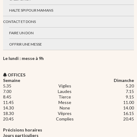
HALTE SPI POUR MAMANS
CONTACT ET DONS
FAIRE UN DON
OFFRIR UNE MESSE
Le lundi : messe à 9h
OFFICES
Semaine
Dimanche
5.35
Vigiles
5.20
7.00
Laudes
7.15
8.45
Tierce
9.15
11.45
Messe
11.00
14.30
None
14.00
18.30
Vêpres
16.15
20.45
Complies
20.45
Précisions horaires
Jours particuliers