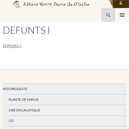
Recherche
Abbaye Notre-Dame de Maylis
ALLER
MENU
AU
DEFUNTS I
PRINCI
CONTENU
Defunts I
NOS PRODUITS
PLANTE DE MAYLIS
CIRE ENCAUSTIQUE
CD