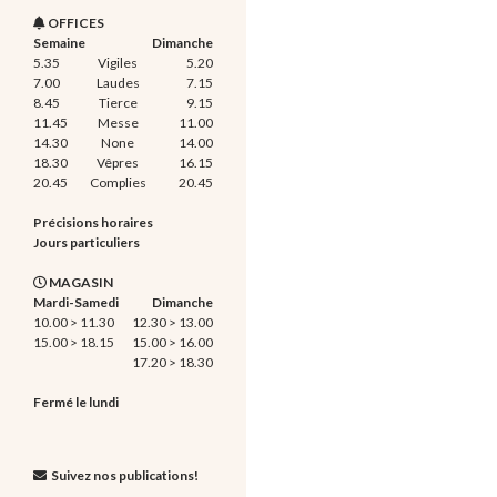
OFFICES
Semaine
Dimanche
5.35
Vigiles
5.20
7.00
Laudes
7.15
8.45
Tierce
9.15
11.45
Messe
11.00
14.30
None
14.00
18.30
Vêpres
16.15
20.45
Complies
20.45
Précisions horaires
Jours particuliers
MAGASIN
Mardi-Samedi
Dimanche
10.00 > 11.30
12.30 > 13.00
15.00 > 18.15
15.00 > 16.00
17.20 > 18.30
Fermé le lundi
Suivez nos publications!