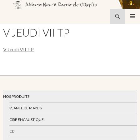
Recherche
Abbaye Notre-Dame de Maylis
ALLER
MENU
AU
V JEUDI VII TP
PRINCI
CONTENU
V Jeudi VII TP
NOS PRODUITS
PLANTE DE MAYLIS
CIRE ENCAUSTIQUE
CD