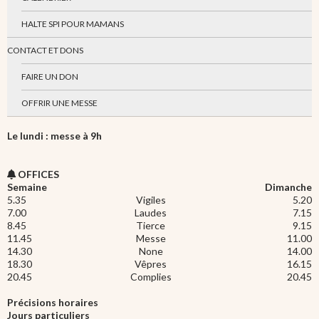
HALTE SPI POUR MAMANS
CONTACT ET DONS
FAIRE UN DON
OFFRIR UNE MESSE
Le lundi : messe à 9h
OFFICES
Semaine
Dimanche
5.35
Vigiles
5.20
7.00
Laudes
7.15
8.45
Tierce
9.15
11.45
Messe
11.00
14.30
None
14.00
18.30
Vêpres
16.15
20.45
Complies
20.45
Précisions horaires
Jours particuliers