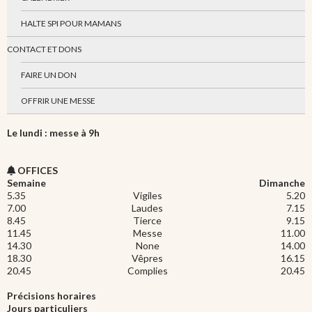
HALTE SPI POUR MAMANS
CONTACT ET DONS
FAIRE UN DON
OFFRIR UNE MESSE
Le lundi : messe à 9h
OFFICES
Semaine
Dimanche
5.35
Vigiles
5.20
7.00
Laudes
7.15
8.45
Tierce
9.15
11.45
Messe
11.00
14.30
None
14.00
18.30
Vêpres
16.15
20.45
Complies
20.45
Précisions horaires
Jours particuliers