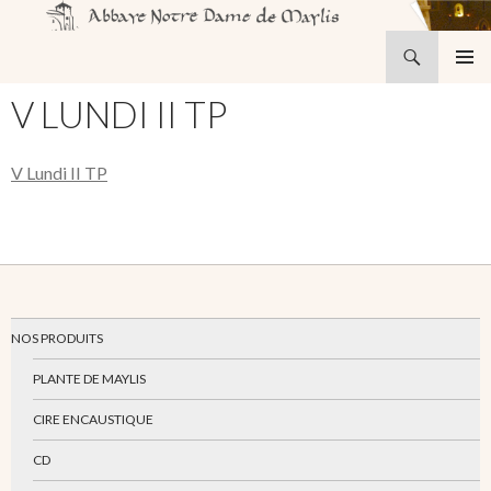
Recherche
Abbaye Notre-Dame de Maylis
ALLER
MENU
AU
V LUNDI II TP
PRINCI
CONTENU
V Lundi II TP
NOS PRODUITS
PLANTE DE MAYLIS
CIRE ENCAUSTIQUE
CD