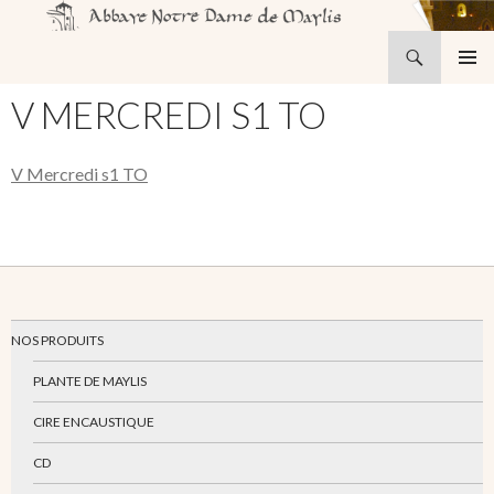
Recherche
Abbaye Notre-Dame de Maylis
ALLER
MENU
AU
V MERCREDI S1 TO
PRINCI
CONTENU
V Mercredi s1 TO
NOS PRODUITS
PLANTE DE MAYLIS
CIRE ENCAUSTIQUE
CD