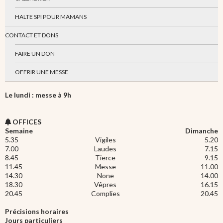
HALTE SPI POUR MAMANS
CONTACT ET DONS
FAIRE UN DON
OFFRIR UNE MESSE
Le lundi : messe à 9h
OFFICES
Semaine
Dimanche
5.35
Vigiles
5.20
7.00
Laudes
7.15
8.45
Tierce
9.15
11.45
Messe
11.00
14.30
None
14.00
18.30
Vêpres
16.15
20.45
Complies
20.45
Précisions horaires
Jours particuliers