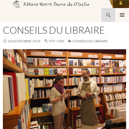
Recherche
Abbaye Notre-Dame de Maylis
ALLER
MENU
AU
CONSEILS DU LIBRAIRE
PRINCI
CONTENU
26 NOVEMBRE 2014
979 × 690
CONSEILS DU LIBRAIRE