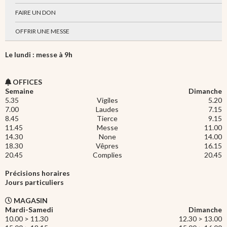
FAIRE UN DON
OFFRIR UNE MESSE
Le lundi : messe à 9h
OFFICES
Semaine
Dimanche
5.35
Vigiles
5.20
7.00
Laudes
7.15
8.45
Tierce
9.15
11.45
Messe
11.00
14.30
None
14.00
18.30
Vêpres
16.15
20.45
Complies
20.45
Précisions horaires
Jours particuliers
MAGASIN
Mardi-Samedi
Dimanche
10.00 > 11.30
12.30 > 13.00