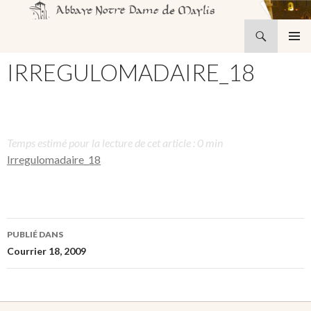
Recherche
Abbaye Notre-Dame de Maylis
ALLER
MENU
AU
IRREGULOMADAIRE_18
PRINCI
CONTENU
Temps estimé pour la lecture de cet article : 0 min
Irregulomadaire_18
Navigation
PUBLIÉ DANS
des
Courrier 18, 2009
articles