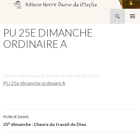
Recherche
Abbaye Notre-Dame de Maylis
ALLER
MENU
AU
PU 25E DIMANCHE
PRINCI
CONTENU
ORDINAIRE A
Temps estimé pour la lecture de cet article : 0 min
PU 25e dimanche ordinaire A
Navigation
PUBLIÉ DANS
des
e
25
dimanche : L’heure du travail de Dieu
articles