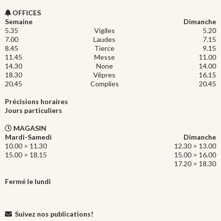
OFFICES
Semaine
Dimanche
5.35
Vigiles
5.20
7.00
Laudes
7.15
8.45
Tierce
9.15
11.45
Messe
11.00
14.30
None
14.00
18.30
Vêpres
16.15
20.45
Complies
20.45
Précisions horaires
Jours particuliers
MAGASIN
Mardi-Samedi
Dimanche
10.00 > 11.30
12.30 > 13.00
15.00 > 18.15
15.00 > 16.00
17.20 > 18.30
Fermé le lundi
Suivez nos publications!