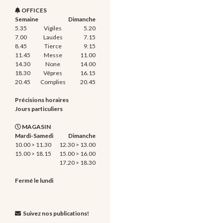
OFFICES
Semaine
Dimanche
5.35
Vigiles
5.20
7.00
Laudes
7.15
8.45
Tierce
9.15
11.45
Messe
11.00
14.30
None
14.00
18.30
Vêpres
16.15
20.45
Complies
20.45
Précisions horaires
Jours particuliers
MAGASIN
Mardi-Samedi
Dimanche
10.00 > 11.30
12.30 > 13.00
15.00 > 18.15
15.00 > 16.00
17.20 > 18.30
Fermé le lundi
Suivez nos publications!