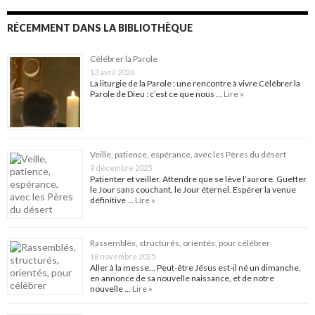
RÉCEMMENT DANS LA BIBLIOTHÈQUE
Célébrer la Parole
13 avril 2026
La liturgie de la Parole : une rencontre à vivre Célébrer la
Parole de Dieu : c’est ce que nous …
Lire »
Veille, patience, espérance, avec les Pères du désert
9 décembre 2025
Patienter et veiller. Attendre que se lève l’aurore. Guetter
le Jour sans couchant, le Jour éternel. Espérer la venue
définitive …
Lire »
Rassemblés, structurés, orientés, pour célébrer
18 novembre 2025
Aller à la messe… Peut-être Jésus est-il né un dimanche,
en annonce de sa nouvelle naissance, et de notre
nouvelle …
Lire »