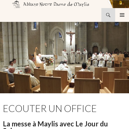
Recherche
Abbaye Notre-Dame de Maylis
ALLER
MENU
AU
PRINCI
CONTENU
ECOUTER UN OFFICE
La messe à Maylis avec Le Jour du