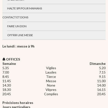
HALTE SPI POUR MAMANS
CONTACT ET DONS
FAIRE UN DON
OFFRIR UNE MESSE
Le lundi : messe à 9h
OFFICES
Semaine
Dimanche
5.35
Vigiles
5.20
7.00
Laudes
7.15
8.45
Tierce
9.15
11.45
Messe
11.00
14.30
None
14.00
18.30
Vêpres
16.15
20.45
Complies
20.45
Précisions horaires
Jours particuliers