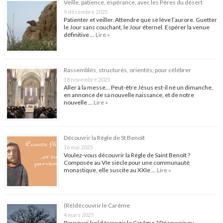
Veille, patience, espérance, avec les Pères du désert
9 décembre 2025
Patienter et veiller. Attendre que se lève l’aurore. Guetter
le Jour sans couchant, le Jour éternel. Espérer la venue
définitive …
Lire »
Rassemblés, structurés, orientés, pour célébrer
18 novembre 2025
Aller à la messe… Peut-être Jésus est-il né un dimanche,
en annonce de sa nouvelle naissance, et de notre
nouvelle …
Lire »
Découvrir la Règle de St Benoît
16 mai 2025
Voulez-vous découvrir la Règle de Saint Benoît ?
Composée au VIe siècle pour une communauté
monastique, elle suscite au XXIe …
Lire »
(Re)découvrir le Carême
4 mars 2025
Pourquoi (re)découvrir le Carême ? Découvrir ou