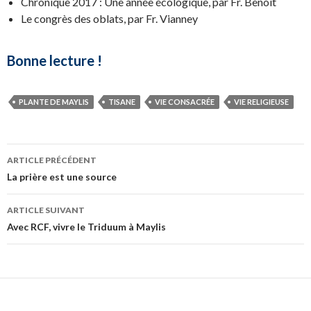
Chronique 2017 : Une année écologique, par Fr. Benoit
Le congrès des oblats, par Fr. Vianney
Bonne lecture !
PLANTE DE MAYLIS
TISANE
VIE CONSACRÉE
VIE RELIGIEUSE
Navigation
ARTICLE PRÉCÉDENT
des
La prière est une source
articles
ARTICLE SUIVANT
Avec RCF, vivre le Triduum à Maylis