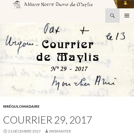
Recherche
Abbaye Notre-Dame de Maylis
ALLER
MENU
AU
PRINCI
CONTENU
IRRÉGULOMADAIRE
COURRIER 29, 2017
21 DÉCEMBRE 2017
WEBMASTER