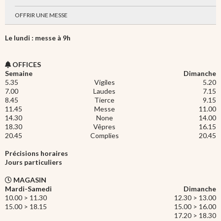
OFFRIR UNE MESSE
Le lundi : messe à 9h
OFFICES
Semaine
Dimanche
5.35
Vigiles
5.20
7.00
Laudes
7.15
8.45
Tierce
9.15
11.45
Messe
11.00
14.30
None
14.00
18.30
Vêpres
16.15
20.45
Complies
20.45
Précisions horaires
Jours particuliers
MAGASIN
Mardi-Samedi
Dimanche
10.00 > 11.30
12.30 > 13.00
15.00 > 18.15
15.00 > 16.00
17.20 > 18.30