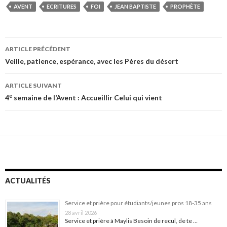
AVENT
ECRITURES
FOI
JEAN BAPTISTE
PROPHÈTE
Navigation
ARTICLE PRÉCÉDENT
des
Veille, patience, espérance, avec les Pères du désert
articles
ARTICLE SUIVANT
e
4
semaine de l’Avent : Accueillir Celui qui vient
ACTUALITÉS
Service et prière pour étudiants/jeunes pros 18-35 ans
28 avril 2026
Service et prière à Maylis Besoin de recul, de te …