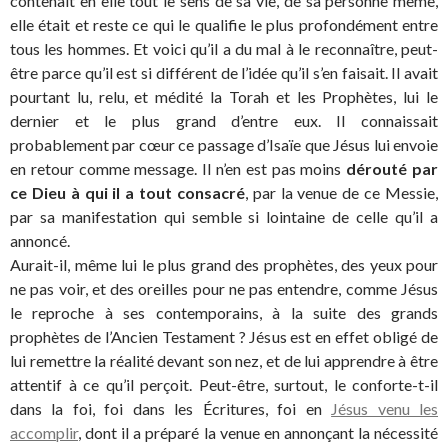
contenait en elle tout le sens de sa vie, de sa personne même,
elle était et reste ce qui le qualifie le plus profondément entre
tous les hommes. Et voici qu’il a du mal à le reconnaître, peut-
être parce qu’il est si différent de l’idée qu’il s’en faisait. Il avait
pourtant lu, relu, et médité la Torah et les Prophètes, lui le
dernier et le plus grand d’entre eux. Il connaissait
probablement par cœur ce passage d’Isaïe que Jésus lui envoie
en retour comme message. Il n’en est pas moins
dérouté par
ce Dieu à qui il a tout consacré
, par la venue de ce Messie,
par sa manifestation qui semble si lointaine de celle qu’il a
annoncé.
Aurait-il, même lui le plus grand des prophètes, des yeux pour
ne pas voir, et des oreilles pour ne pas entendre, comme Jésus
le reproche à ses contemporains, à la suite des grands
prophètes de l’Ancien Testament ? Jésus est en effet obligé de
lui remettre la réalité devant son nez, et de lui apprendre à être
attentif à ce qu’il perçoit. Peut-être, surtout, le conforte-t-il
dans la foi, foi dans les Écritures, foi en
Jésus venu les
accomplir
, dont il a préparé la venue en annonçant la nécessité