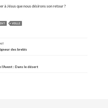
 à Jésus que nous désirons son retour ?
ENT
VEILLE
on
ENT
eigneur des brebis
l’Avent : Dans le désert