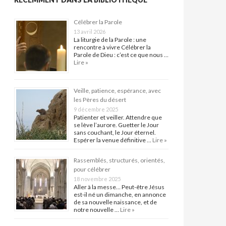
Célébrer la Parole
13 avril 2026
La liturgie de la Parole : une
rencontre à vivre Célébrer la
Parole de Dieu : c’est ce que nous …
Lire »
Veille, patience, espérance, avec
les Pères du désert
9 décembre 2025
Patienter et veiller. Attendre que
se lève l’aurore. Guetter le Jour
sans couchant, le Jour éternel.
Espérer la venue définitive …
Lire »
Rassemblés, structurés, orientés,
pour célébrer
18 novembre 2025
Aller à la messe… Peut-être Jésus
est-il né un dimanche, en annonce
de sa nouvelle naissance, et de
notre nouvelle …
Lire »