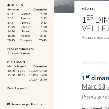
OFFICES
MÉDITER
Semaine
Dimanche
5.35
Vigiles
5.20
ER
1
DIM
7.00
Laudes
7.15
8.45
Tierce
9.15
VEILLEZ
11.45
Messe
11.00
14.30
None
14.00
18.30
Vêpres
16.15
5 DÉCEMBRE 20
20.45
Complies
20.45
Précisions horaires
Jours particuliers
Temps estimé pour 
MAGASIN
Mardi-Samedi
Dimanche
10.00 > 11.30
12.30 > 13.00
15.00 > 18.15
15.00 > 16.00
er
1
dimanc
17.20 > 18.30
Marc 13,
Fermé le lundi
Prenez garde,
Suivez nos publications!
Voici l’Avent. Vo