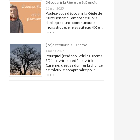
Découvrir la Règle de St Benoît
16 mai 2025
Voulez-vous découvrir la Règle de
Saint Benoît ? Composée au VIe
siècle pour une communauté
monastique, elle suscite au XXIe …
Lire »
(Re)découvrir le Carême
4 mars 2025
Pourquoi (re)découvrir le Carême
? Découvrir ou redécouvrir le
Carême, c’est se donner la chance
de mieux le comprendre pour …
Lire »