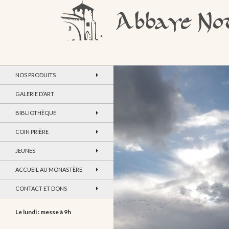
Recherche
Abbaye Notre-Dame de Maylis
NOS PRODUITS
GALERIE D’ART
BIBLIOTHÈQUE
COIN PRIÈRE
JEUNES
ACCUEIL AU MONASTÈRE
CONTACT ET DONS
Le lundi : messe à 9h