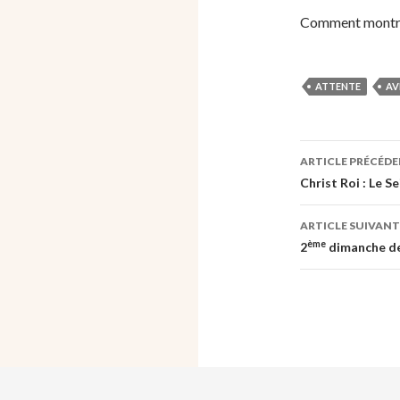
Comment montrer
ATTENTE
AV
Navigati
ARTICLE PRÉCÉD
des
Christ Roi : Le S
articles
ARTICLE SUIVANT
ème
2
dimanche de 