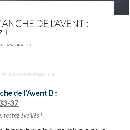
ANCHE DE L’AVENT :
 !
23
WEBMASTER
la lecture de cet article : 1 min
he de l’Avent B :
 33-37
 restez éveillés !
ici le temps de l’attente, du désir, de la veille. Voici le