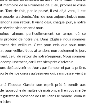
ait mémoire de la Promesse de Dieu, promesse d’une
r. Tant de fois, par le passé, il est déjà venu, il est
n peuple l’a attendu. Ainsi de nous aujourd’hui, de nous
tendons son retour. Il vient déjà, chaque jour, à notre
e révéler pleinement à nous.
oines aimons particulièrement ce temps où se
ns profond de notre vie. Dans L’Église, nous sommes
rement des veilleurs. C’est pour cela que nous nous
in, pour veiller. Nous attendons non seulement le jour,
 grand, celui du retour de notre Seigneur. Nous sommes
accomplissement, car il est bien près d’advenir.
sons déjà advenir ce Jour : par l’amour et par la prière,
porte de nos cœurs au Seigneur qui, sans cesse, vient à
r à l’écoute. Garder son esprit prêt à bondir aux
de l’approche du maître de maison parti en voyage. Se
 et guetter la présence de Dieu dans le monde. Voilà le
hrétien.