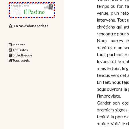
temps où l’on f
venue, d’un retou
intervenu. Tout u
En cas d'abus : parlez !
chrétiens qui at
rencontre pour s
Nous autres m
Méditer
manifeste un se
Actualités
tout particuliè
Bibliothèque
Tous sujets
levons tôt le mat
mais le Jour, le
tendus vers cet 
En fait, nous fai
nous ouvrons la 
l’improviste.
Garder son cœu
premiers signes 
tenir à la porte
moine. Voilà le c