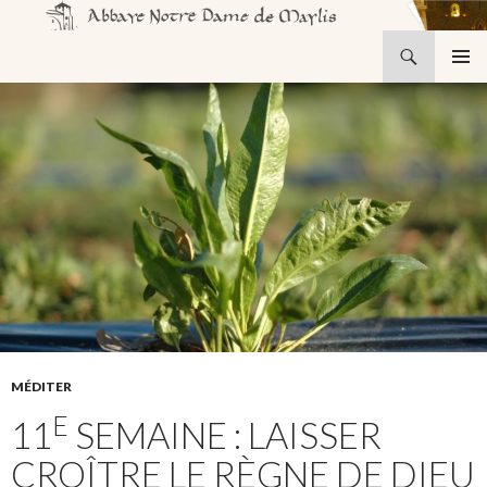
Recherche
Abbaye Notre-Dame de Maylis
ALLER
MENU
AU
PRINCI
CONTENU
MÉDITER
E
11
SEMAINE : LAISSER
CROÎTRE LE RÈGNE DE DIEU