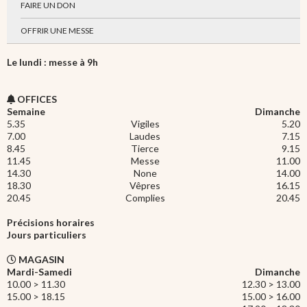
FAIRE UN DON
OFFRIR UNE MESSE
Le lundi : messe à 9h
OFFICES
Semaine
Dimanche
5.35
Vigiles
5.20
7.00
Laudes
7.15
8.45
Tierce
9.15
11.45
Messe
11.00
14.30
None
14.00
18.30
Vêpres
16.15
20.45
Complies
20.45
Précisions horaires
Jours particuliers
MAGASIN
Mardi-Samedi
Dimanche
10.00 > 11.30
12.30 > 13.00
15.00 > 18.15
15.00 > 16.00