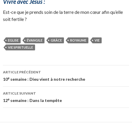
Vivre avec Jésus :
Est-ce que je prends soin de la terre de mon cœur afin qu’elle
soit fertile ?
EGLISE
ÉVANGILE
GRÂCE
ROYAUME
VIE
VIE SPIRITUELLE
Navigation
ARTICLE PRÉCÉDENT
des
e
10
semaine : Dieu vient à notre recherche
articles
ARTICLE SUIVANT
e
12
semaine : Dans la tempête