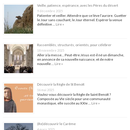
Veille, patience, espérance, avec les Pères du désert
9 décembre 2025
Patienter et veiller. Attendre que se lève l’aurore. Guetter
le Jour sans couchant, le Jour éternel. Espérer la venue
définitive …
Lire »
Rassemblés, structurés, orientés, pour célébrer
18 novembre 2025
Aller à la messe… Peut-être Jésus est-il né un dimanche,
en annonce de sa nouvelle naissance, et de notre
nouvelle …
Lire »
Découvrir la Règle de St Benoît
16 mai 2025
Voulez-vous découvrir la Règle de Saint Benoît ?
Composée au VIe siècle pour une communauté
monastique, elle suscite au XXIe …
Lire »
(Re)découvrir le Carême
4 mars 2025