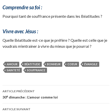
Comprendre sa foi :
Pourquoi tant de souffrance présente dans les Béatitudes ?
Vivre avec Jésus :
Quelle Béatitude est-ce que je préfère ? Quelle est celle que je
voudrais m’entrainer à vivre du mieux que je pourrai ?
AMOUR
BÉATITUDE
BONHEUR
COEUR
ÉVANGILE
SAINTETÉ
SOUFFRANCE
Navigation
ARTICLE PRÉCÉDENT
des
e
30
dimanche : L’amour comme loi
articles
ARTICLE SUIVANT