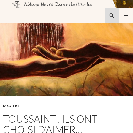
Recherche
Abbaye Notre-Dame de Maylis
ALLER
MENU
AU
PRINCI
CONTENU
MÉDITER
TOUSSAINT : ILS ONT
CHOISI D’AIMER…