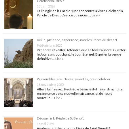
Célébrer la Parole
13 avril 2026
La liturgie de la Parole : une rencontre à vivre Célébrer la
Parole de Dieu : c’est ce que nous …
Lire »
Veille, patience, espérance, avec les Pères du désert
9 décembre 2025
Patienter et veiller. Attendre que se lève l’aurore. Guetter
le Jour sans couchant, le Jour éternel. Espérer la venue
définitive …
Lire »
Rassemblés, structurés, orientés, pour célébrer
18 novembre 2025
Aller à la messe… Peut-être Jésus est-il né un dimanche,
en annonce de sa nouvelle naissance, et de notre
nouvelle …
Lire »
Découvrir la Règle de St Benoît
16 mai 2025
Voulez-vous découvrir la Règle de Saint Benoît ?