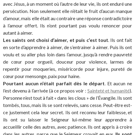
avec Jésus, à un moment où l’autre de leur vie, ils ont enduré une
persécution. Non seulement elle n’était le fruit d’aucun manque
d’amour, mais elle était au contraire une réponse contradictoire
à l’amour offert. Ils n’ont pourtant pas voulu renoncer pour
autant à aimer.
Les saints ont choisi d’aimer, et puis c’est tout
. Ils ont fait
en sorte d’apprendre à aimer, de s’entrainer à aimer. Puis ils ont
voulu et su aller plus loin dans l’amour, jusqu’à rendre pauvreté
de cœur pour orgueil, douceur pour violence, larmes de
repentir pour moqueries, miséricorde pour injure, pureté de
cœur pour mensonge, paix pour haine.
Pourtant aucun n’était parfait dès le départ
. Et aucun ne
l’est devenu à l’arrivée (à ce propos voir :
Sainteté et humanité
).
Personne n’est tout à fait « dans les clous » de l’Évangile. Ils sont
tombés, tous, mais ils se sont relevés, sans cesse. Peut-être est-
ce justement cela leur secret. Ils ont reconnu leur faiblesse, et
ils ont su laisser le Seigneur lui-même leur apprendre à
accueillir celle des autres, avec patience. Ils ont appris à croire
dans les autres, parce que le Seigneur croyait en eux.
Ils sont