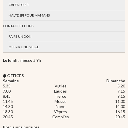
CALENDRIER
HALTE SPI POUR MAMANS
CONTACT ET DONS
FAIRE UN DON
OFFRIR UNE MESSE
Le lundi : messe à 9h
OFFICES
Semaine
Dimanche
5.35
Vigiles
5.20
7.00
Laudes
7.15
8.45
Tierce
9.15
11.45
Messe
11.00
14.30
None
14.00
18.30
Vêpres
16.15
20.45
Complies
20.45
Précisions horaires