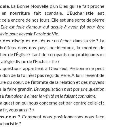
ndale
. La Bonne Nouvelle d’un Dieu qui se fait proche
ir en nourriture fait scandale.
L’Eucharistie est
t cela encore de nos jours. Elle est une sorte de pierre
.
Elle est folie d’amour qui accule à avoir foi pour être
uivie, pour devenir Parole de Vie
.
n des disciples de Jésus
: un échec dans sa vie ? La
chrétiens dans nos pays occidentaux, la montée de
chec de l’Église ? Tant de « croyants non pratiquants » :
ratégie divine de l’Eucharistie ?
s questions appartient à Dieu seul. Personne ne peut
e don de la foi n’est pas reçu du Père. À lui il revient de
ure du cœur, de l’intimité de la relation et des moyens
 la faire grandir.
L’évangélisation n’est pas une question
’il faut aider à aimer la vérité en la faisant connaître.
 la question qui nous concerne est par contre celle-ci :
tir, vous aussi ? »
ns-nous ?
Comment nous positionnerons-nous face
ucharistie ?