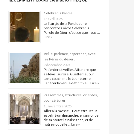
Célébrer la Parole
13 avril 2026
La liturgie de la Parole : une
rencontre à vivre Célébrer la
Parole de Dieu : c’est ce que nous …
Lire »
Veille, patience, espérance, avec
les Pères du désert
9 décembre 2025
Patienter et veiller. Attendre que
se lève l’aurore. Guetter le Jour
sans couchant, le Jour éternel.
Espérer la venue définitive …
Lire »
Rassemblés, structurés, orientés,
pour célébrer
18 novembre 2025
Aller à la messe… Peut-être Jésus
est-il né un dimanche, en annonce
de sa nouvelle naissance, et de
notre nouvelle …
Lire »