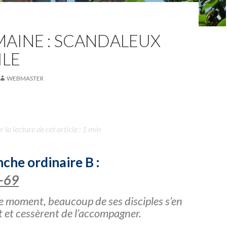
AINE : SCANDALEUX
ILE
WEBMASTER
la lecture de cet article : 1 min
che ordinaire B :
0-69
ce moment, beaucoup de ses disciples s’en
 et cessèrent de l’accompagner.