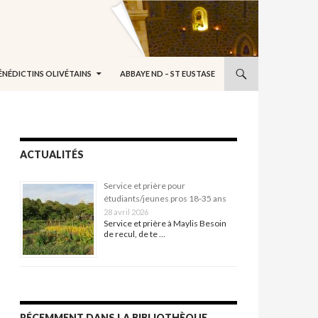
ÉNÉDICTINS OLIVÉTAINS
ABBAYE ND – ST EUSTASE
ACTUALITÉS
Service et prière pour
étudiants/jeunes pros 18-35 ans
28 avril 2026
Service et prière à Maylis Besoin
de recul, de te …
RÉCEMMENT DANS LA BIBLIOTHÈQUE