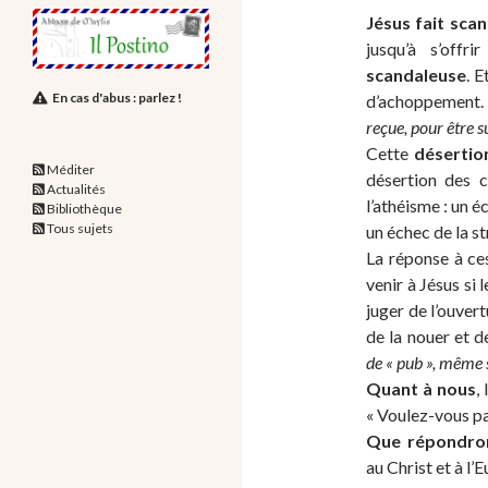
Jésus fait sca
jusqu’à s’offr
scandaleuse
. E
En cas d'abus : parlez !
d’achoppement
reçue, pour être s
Cette
désertio
Méditer
désertion des 
Actualités
l’athéisme : un é
Bibliothèque
Tous sujets
un échec de la st
La réponse à ce
venir à Jésus si l
juger de l’ouvert
de la nouer et de
de « pub », même s
Quant à nous
,
« Voulez-vous par
Que répondro
au Christ et à l’E