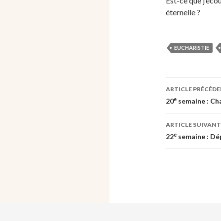
Est-ce que j’éco
éternelle ?
EUCHARISTIE
Navigati
ARTICLE PRÉCÉD
des
e
20
semaine : Cha
articles
ARTICLE SUIVANT
e
22
semaine : Dé