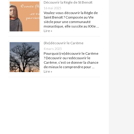
Découvrir la Règle de St Benoît
16 mai 2025
Voulez-vous découvrir la Règle de
Saint Benoît ? Composée au VIe
siècle pour une communauté
monastique, elle suscite au XXIe …
Lire »
(Re)découvrir le Carême
4 mars 2025
Pourquoi (re)découvrir le Carême
? Découvrir ou redécouvrir le
Carême, c’est se donner la chance
de mieux le comprendre pour …
Lire »