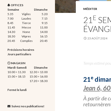
OFFICES
MÉDITER
Semaine
Dimanche
5.35
Vigiles
5.20
E
21
SEM
7.00
Laudes
7.15
8.45
Tierce
9.15
ÉVANG
11.45
Messe
11.00
14.30
None
14.00
18.30
Vêpres
16.15
23 AOÛT 2024
20.45
Complies
20.45
Précisions horaires
Jours particuliers
Temps estimé pour 
MAGASIN
Mardi-Samedi
Dimanche
10.00 > 11.30
12.30 > 13.00
15.00 > 18.15
15.00 > 16.00
e
21
diman
17.20 > 18.30
Jean 6, 6
Fermé le lundi
À partir de 
retournèrent
Suivez nos publications!