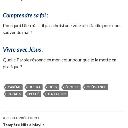
Comprendre sa foi :
Pourquoi Dieu n’a-t-il pas choisi une voie plus facile pour nous
sauver du mal ?
Vivre avec Jésus :
Quelle Parole résonne en mon cœur pour que je la mette en
pratique ?
CARÊME
DESERT
DÉSIR
ÉCOUTE
OBÉISSANCE
PARADIS
PÉCHÉ
TENTATION
Navigation
ARTICLE PRÉCÉDENT
des
Tempête Nils à Maylis