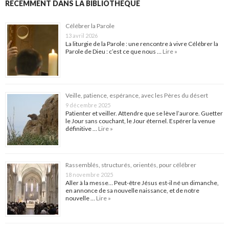
RÉCEMMENT DANS LA BIBLIOTHÈQUE
Célébrer la Parole
13 avril 2026
La liturgie de la Parole : une rencontre à vivre Célébrer la
Parole de Dieu : c’est ce que nous …
Lire »
Veille, patience, espérance, avec les Pères du désert
9 décembre 2025
Patienter et veiller. Attendre que se lève l’aurore. Guetter
le Jour sans couchant, le Jour éternel. Espérer la venue
définitive …
Lire »
Rassemblés, structurés, orientés, pour célébrer
18 novembre 2025
Aller à la messe… Peut-être Jésus est-il né un dimanche,
en annonce de sa nouvelle naissance, et de notre
nouvelle …
Lire »