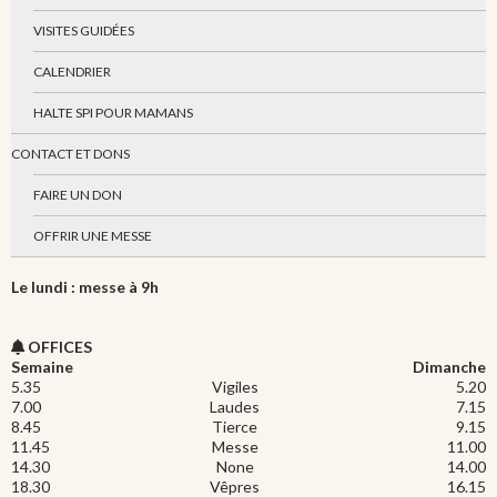
VISITES GUIDÉES
CALENDRIER
HALTE SPI POUR MAMANS
CONTACT ET DONS
FAIRE UN DON
OFFRIR UNE MESSE
Le lundi : messe à 9h
OFFICES
Semaine
Dimanche
5.35
Vigiles
5.20
7.00
Laudes
7.15
8.45
Tierce
9.15
11.45
Messe
11.00
14.30
None
14.00
18.30
Vêpres
16.15