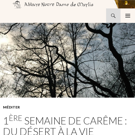
Recherche
Abbaye Notre-Dame de Maylis
ALLER
MENU
AU
PRINCI
CONTENU
MÉDITER
ÈRE
1
SEMAINE DE CARÊME :
DU DÉSERT À LA VIE