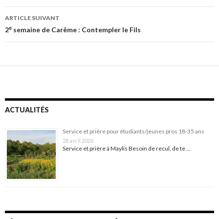
articles
ARTICLE SUIVANT
e
2
semaine de Carême : Contempler le Fils
ACTUALITÉS
Service et prière pour étudiants/jeunes pros 18-35 ans
28 avril 2026
Service et prière à Maylis Besoin de recul, de te …