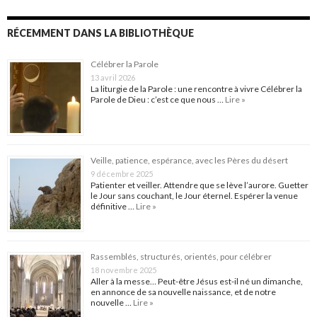
RÉCEMMENT DANS LA BIBLIOTHÈQUE
Célébrer la Parole
13 avril 2026
La liturgie de la Parole : une rencontre à vivre Célébrer la
Parole de Dieu : c’est ce que nous …
Lire »
Veille, patience, espérance, avec les Pères du désert
9 décembre 2025
Patienter et veiller. Attendre que se lève l’aurore. Guetter
le Jour sans couchant, le Jour éternel. Espérer la venue
définitive …
Lire »
Rassemblés, structurés, orientés, pour célébrer
18 novembre 2025
Aller à la messe… Peut-être Jésus est-il né un dimanche,
en annonce de sa nouvelle naissance, et de notre
nouvelle …
Lire »