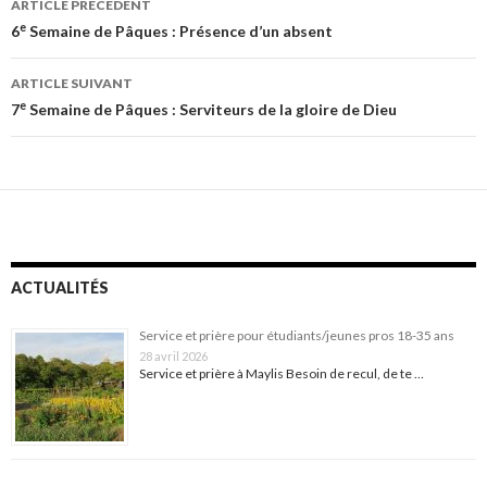
ARTICLE PRÉCÉDENT
des
e
6
Semaine de Pâques : Présence d’un absent
articles
ARTICLE SUIVANT
e
7
Semaine de Pâques : Serviteurs de la gloire de Dieu
ACTUALITÉS
Service et prière pour étudiants/jeunes pros 18-35 ans
28 avril 2026
Service et prière à Maylis Besoin de recul, de te …