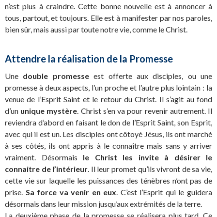
n’est plus à craindre. Cette bonne nouvelle est à annoncer à
tous, partout, et toujours. Elle est à manifester par nos paroles,
bien sûr, mais aussi par toute notre vie, comme le Christ.
Attendre la réalisation de la Promesse
Une
double promesse
est offerte aux disciples, ou une
promesse à deux aspects, l’un proche et l’autre plus lointain : la
venue de l’Esprit Saint et le retour du Christ. Il s’agit au fond
d’un
unique mystère
. Christ s’en va pour revenir autrement. Il
reviendra d’abord en faisant le don de l’Esprit Saint, son Esprit,
avec qui il est un. Les disciples ont côtoyé Jésus, ils ont marché
à ses côtés, ils ont appris à le connaître mais sans y arriver
vraiment. Désormais
le Christ les invite à désirer le
connaitre de l’intérieur
. Il leur promet qu’ils vivront de sa vie,
cette vie sur laquelle les puissances des ténèbres n’ont pas de
prise.
Sa force va venir en eux
. C’est l’Esprit qui le guidera
désormais dans leur mission jusqu’aux extrémités de la terre.
La deuxième phase de la promesse se réalisera plus tard. Ce