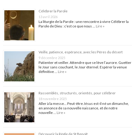
Célébrer la Parole
13 avril 2026
La liturgie de la Parole : une rencontre à vivre Célébrer la
Parole de Dieu : c’est ce que nous …
Lire »
Veille, patience, espérance, avec les Pères du désert
9 décembre 2025
Patienter et veiller. Attendre que se lève l’aurore. Guetter
le Jour sans couchant, le Jour éternel. Espérer la venue
définitive …
Lire »
Rassemblés, structurés, orientés, pour célébrer
18 novembre 2025
Aller à la messe… Peut-être Jésus est-il né un dimanche,
en annonce de sa nouvelle naissance, et de notre
nouvelle …
Lire »
Découvrir la Règle de St Benoît