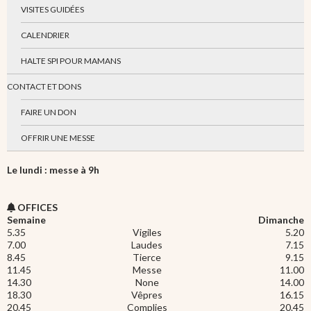
VISITES GUIDÉES
CALENDRIER
HALTE SPI POUR MAMANS
CONTACT ET DONS
FAIRE UN DON
OFFRIR UNE MESSE
Le lundi : messe à 9h
OFFICES
Semaine
Dimanche
5.35
Vigiles
5.20
7.00
Laudes
7.15
8.45
Tierce
9.15
11.45
Messe
11.00
14.30
None
14.00
18.30
Vêpres
16.15
20.45
Complies
20.45