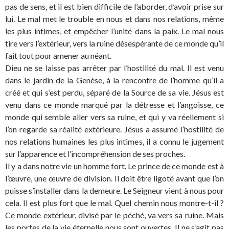
pas de sens, et il est bien difficile de l’aborder, d’avoir prise sur
lui. Le mal met le trouble en nous et dans nos relations, même
les plus intimes, et empêcher l’unité dans la paix. Le mal nous
tire vers l’extérieur, vers la ruine désespérante de ce monde qu’il
fait tout pour amener au néant.
Dieu ne se laisse pas arrêter par l’hostilité du mal. Il est venu
dans le jardin de la Genèse, à la rencontre de l’homme qu’il a
créé et qui s’est perdu, séparé de la Source de sa vie. Jésus est
venu dans ce monde marqué par la détresse et l’angoisse, ce
monde qui semble aller vers sa ruine, et qui y va réellement si
l’on regarde sa réalité extérieure. Jésus a assumé l’hostilité de
nos relations humaines les plus intimes, il a connu le jugement
sur l’apparence et l’incompréhension de ses proches.
Il y a dans notre vie un homme fort. Le prince de ce monde est à
l’œuvre, une œuvre de division. Il doit être ligoté avant que l’on
puisse s’installer dans la demeure. Le Seigneur vient à nous pour
cela. Il est plus fort que le mal. Quel chemin nous montre-t-il ?
Ce monde extérieur, divisé par le péché, va vers sa ruine. Mais
les portes de la vie éternelle nous sont ouvertes. Il ne s’agit pas