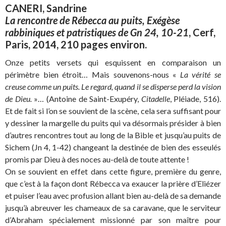
CANERI, Sandrine
La rencontre de Rébecca au puits, Exégèse
rabbiniques et patristiques de Gn 24, 10-21
, Cerf,
Paris, 2014, 210 pages environ.
Onze petits versets qui esquissent en comparaison un
périmètre bien étroit… Mais souvenons-nous «
La vérité se
creuse comme un puits. Le regard, quand il se disperse perd la vision
de Dieu.
»… (Antoine de Saint-Exupéry,
Citadelle
, Pléiade, 516).
Et de fait si l’on se souvient de la scène, cela sera suffisant pour
y dessiner la margelle du puits qui va désormais présider à bien
d’autres rencontres tout au long de la Bible et jusqu’au puits de
Sichem (Jn 4, 1-42) changeant la destinée de bien des esseulés
promis par Dieu à des noces au-delà de toute attente !
On se souvient en effet dans cette figure, première du genre,
que c’est à la façon dont Rébecca va exaucer la prière d’Eliézer
et puiser l’eau avec profusion allant bien au-delà de sa demande
jusqu’à abreuver les chameaux de sa caravane, que le serviteur
d’Abraham spécialement missionné par son maître pour