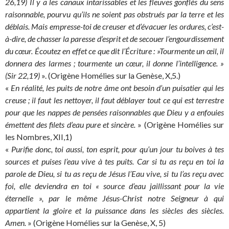
26,19) Il y a les canaux intarissables et les fleuves gonflés du sens
raisonnable, pourvu qu’ils ne soient pas obstrués par la terre et les
déblais. Mais empresse-toi de creuser et d’évacuer les ordures, c’est-
à-dire, de chasser la paresse d’esprit et de secouer l’engourdissement
du cœur. Écoutez en effet ce que dit l’Écriture : »Tourmente un œil, il
donnera des larmes ; tourmente un cœur, il donne l’intelligence. »
(Sir 22,19)
». (Origène Homélies sur la Genèse, X,5.)
«
En réalité, les puits de notre âme ont besoin d’un puisatier qui les
creuse ; il faut les nettoyer, il faut déblayer tout ce qui est terrestre
pour que les nappes de pensées raisonnables que Dieu y a enfouies
émettent des filets d’eau pure et sincère.
» (Origène Homélies sur
les Nombres, XII,1)
«
Purifie donc, toi aussi, ton esprit, pour qu’un jour tu boives à tes
sources et puises l’eau vive à tes puits. Car si tu as reçu en toi la
parole de Dieu, si tu as reçu de Jésus l’Eau vive, si tu l’as reçu avec
foi, elle deviendra en toi « source d’eau jaillissant pour la vie
éternelle », par le même Jésus-Christ notre Seigneur à qui
appartient la gloire et la puissance dans les siècles des siècles.
Amen.
» (Origène Homélies sur la Genèse, X, 5)