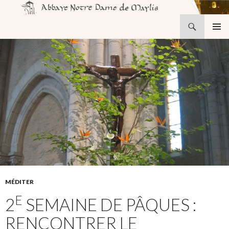
Recherche
Abbaye Notre-Dame de Maylis
ALLER
MENU
AU
PRINCI
CONTENU
MÉDITER
E
2
SEMAINE DE PÂQUES :
RENCONTRER LE