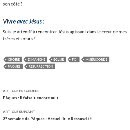
son côté ?
Vivre avec Jésus :
Suis-je attentif à rencontrer Jésus agissant dans le cœur de mes
frères et sœurs ?
CROIRE
DIMANCHE
EGLISE
FOI
MISÉRICORDE
PÂQUES
RÉSURRECTION
Navigation
ARTICLE PRÉCÉDENT
des
Pâques : Il faisait encore nuit…
articles
ARTICLE SUIVANT
e
3
semaine de Pâques : Accueillir le Ressuscité