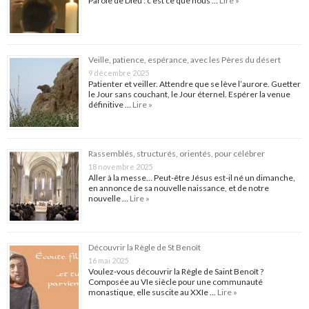
Parole de Dieu : c’est ce que nous …
Lire »
Veille, patience, espérance, avec les Pères du désert
9 décembre 2025
Patienter et veiller. Attendre que se lève l’aurore. Guetter
le Jour sans couchant, le Jour éternel. Espérer la venue
définitive …
Lire »
Rassemblés, structurés, orientés, pour célébrer
18 novembre 2025
Aller à la messe… Peut-être Jésus est-il né un dimanche,
en annonce de sa nouvelle naissance, et de notre
nouvelle …
Lire »
Découvrir la Règle de St Benoît
16 mai 2025
Voulez-vous découvrir la Règle de Saint Benoît ?
Composée au VIe siècle pour une communauté
monastique, elle suscite au XXIe …
Lire »