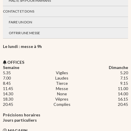
HALTE SPI POUR MAMANS
CONTACT ET DONS
FAIRE UN DON
OFFRIR UNE MESSE
Le lundi : messe à 9h
OFFICES
Semaine
Dimanche
5.35
Vigiles
5.20
7.00
Laudes
7.15
8.45
Tierce
9.15
11.45
Messe
11.00
14.30
None
14.00
18.30
Vêpres
16.15
20.45
Complies
20.45
Précisions horaires
Jours particuliers
MAGASIN