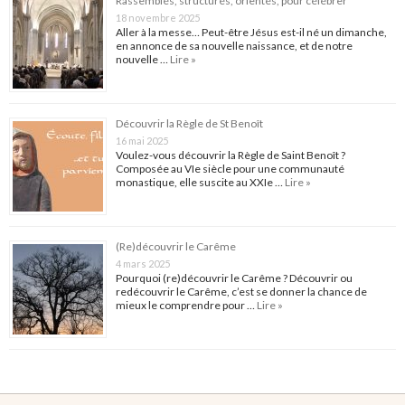
Rassemblés, structurés, orientés, pour célébrer
18 novembre 2025
Aller à la messe… Peut-être Jésus est-il né un dimanche,
en annonce de sa nouvelle naissance, et de notre
nouvelle …
Lire »
Découvrir la Règle de St Benoît
16 mai 2025
Voulez-vous découvrir la Règle de Saint Benoît ?
Composée au VIe siècle pour une communauté
monastique, elle suscite au XXIe …
Lire »
(Re)découvrir le Carême
4 mars 2025
Pourquoi (re)découvrir le Carême ? Découvrir ou
redécouvrir le Carême, c’est se donner la chance de
mieux le comprendre pour …
Lire »