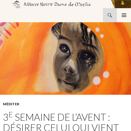
Recherche
Abbaye Notre-Dame de Maylis
ALLER
MENU
AU
PRINCI
CONTENU
MÉDITER
E
3
SEMAINE DE L’AVENT :
DÉSIRER CELUI QUI VIENT