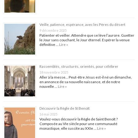
Veille, patience, espérance, avec les Pères du désert
9 décembre 2025
Patienter et veiller. Attendre que se lève l’aurore. Guetter
le Jour sans couchant, le Jour éternel. Espérer la venue
définitive …
Lire »
Rassemblés, structurés, orientés, pour célébrer
18 novembre 2025
Aller à la messe… Peut-être Jésus est-il né un dimanche,
en annonce de sa nouvelle naissance, et de notre
nouvelle …
Lire »
Découvrir la Règle de St Benoît
16 mai 2025
Voulez-vous découvrir la Règle de Saint Benoît ?
Composée au VIe siècle pour une communauté
monastique, elle suscite au XXIe …
Lire »