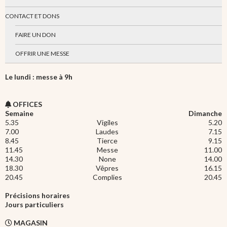
CONTACT ET DONS
FAIRE UN DON
OFFRIR UNE MESSE
Le lundi : messe à 9h
OFFICES
Semaine
Dimanche
5.35
Vigiles
5.20
7.00
Laudes
7.15
8.45
Tierce
9.15
11.45
Messe
11.00
14.30
None
14.00
18.30
Vêpres
16.15
20.45
Complies
20.45
Précisions horaires
Jours particuliers
MAGASIN