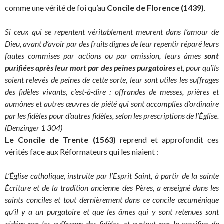
comme une vérité de foi qu’au
Concile de Florence (1439)
.
Si ceux qui se repentent véritablement meurent dans l’amour de
Dieu, avant d’avoir par des fruits dignes de leur repentir réparé leurs
fautes commises par actions ou par omission, leurs âmes
sont
purifiées après leur mort par des peines purgatoires
et, pour qu’ils
soient relevés de peines de cette sorte, leur sont utiles les suffrages
des fidèles vivants, c’est-à-dire : offrandes de messes, prières et
aumônes et autres œuvres de piété qui sont accomplies d’ordinaire
par les fidèles pour d’autres fidèles, selon les prescriptions de l’Église.
(Denzinger 1 304)
Le Concile de Trente (1563)
reprend et approfondit ces
vérités face aux Réformateurs qui les niaient :
L’Église catholique, instruite par l’Esprit Saint, à partir de la sainte
Écriture et de la tradition ancienne des Pères, a enseigné dans les
saints conciles et tout dernièrement dans ce concile œcuménique
qu’il y a un purgatoire et que les âmes qui y sont retenues sont
aidées par les suffrages des fidèles, et surtout par le sacrifice de