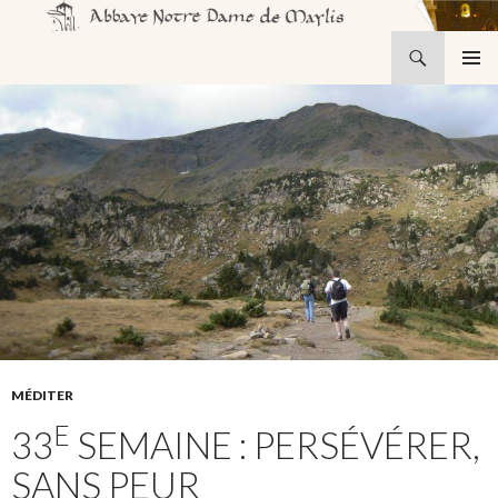
Recherche
Abbaye Notre-Dame de Maylis
ALLER
MENU
AU
PRINCI
CONTENU
MÉDITER
E
33
SEMAINE : PERSÉVÉRER,
SANS PEUR