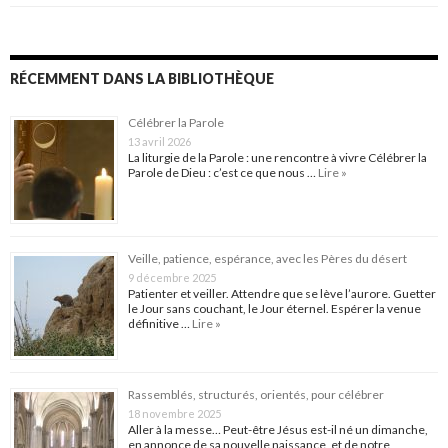
RÉCEMMENT DANS LA BIBLIOTHÈQUE
Célébrer la Parole
13 avril 2026
La liturgie de la Parole : une rencontre à vivre Célébrer la
Parole de Dieu : c’est ce que nous …
Lire »
Veille, patience, espérance, avec les Pères du désert
9 décembre 2025
Patienter et veiller. Attendre que se lève l’aurore. Guetter
le Jour sans couchant, le Jour éternel. Espérer la venue
définitive …
Lire »
Rassemblés, structurés, orientés, pour célébrer
18 novembre 2025
Aller à la messe… Peut-être Jésus est-il né un dimanche,
en annonce de sa nouvelle naissance, et de notre