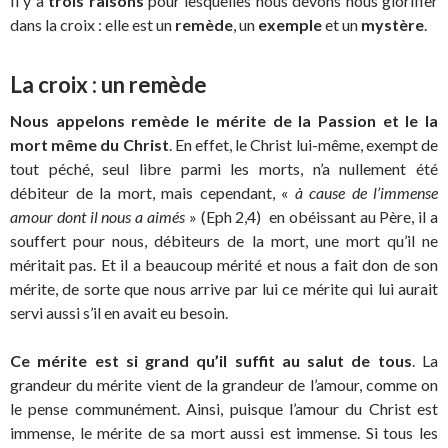
Il y a
trois raisons
pour lesquelles nous devons nous glorifier
dans la croix : elle est un
remède
, un
exemple
et un
mystère
.
La croix : un remède
Nous appelons remède le mérite de la Passion et le la
mort même du Christ
. En effet, le Christ lui-même, exempt de
tout péché, seul libre parmi les morts, n’a nullement été
débiteur de la mort, mais cependant, «
à cause de l’immense
amour dont il nous a aimés
» (Eph 2,4) en obéissant au Père, il a
souffert pour nous, débiteurs de la mort, une mort qu’il ne
méritait pas. Et il a beaucoup mérité et nous a fait don de son
mérite, de sorte que nous arrive par lui ce mérite qui lui aurait
servi aussi s’il en avait eu besoin.
Ce mérite est si grand qu’il suffit au salut de tous
. La
grandeur du mérite vient de la grandeur de l’amour, comme on
le pense communément. Ainsi, puisque l’amour du Christ est
immense, le mérite de sa mort aussi est immense. Si tous les