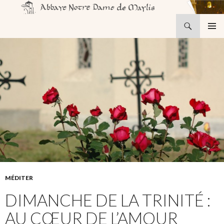
Recherche
Abbaye Notre-Dame de Maylis
ALLER
MENU
AU
PRINCI
CONTENU
MÉDITER
DIMANCHE DE LA TRINITÉ :
AU CŒUR DE L’AMOUR