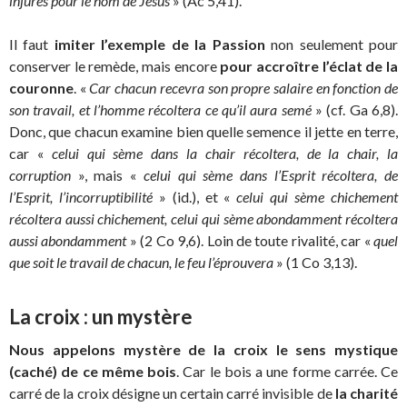
injures pour le nom de Jésus
» (Ac 5,41).
Il faut
imiter l’exemple de la Passion
non seulement pour
conserver le remède, mais encore
pour accroître l’éclat de la
couronne
. «
Car chacun recevra son propre salaire en fonction de
son travail, et l’homme récoltera ce qu’il aura semé
» (cf. Ga 6,8).
Donc, que chacun examine bien quelle semence il jette en terre,
car «
celui qui sème dans la chair récoltera, de la chair, la
corruption
», mais «
celui qui sème dans l’Esprit récoltera, de
l’Esprit, l’incorruptibilité
» (id.), et «
celui qui sème chichement
récoltera aussi chichement, celui qui sème abondamment récoltera
aussi abondamment
» (2 Co 9,6). Loin de toute rivalité, car «
quel
que soit le travail de chacun, le feu l’éprouvera
» (1 Co 3,13).
La croix : un mystère
Nous appelons mystère de la croix le sens mystique
(caché) de ce même bois
. Car le bois a une forme carrée. Ce
carré de la croix désigne un certain carré invisible de
la charité