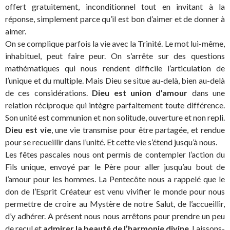
offert gratuitement, inconditionnel tout en invitant à la
réponse, simplement parce qu’il est bon d’aimer et de donner à
aimer.
On se complique parfois la vie avec la Trinité. Le mot lui-même,
inhabituel, peut faire peur. On s’arrête sur des questions
mathématiques qui nous rendent difficile l’articulation de
l’unique et du multiple. Mais Dieu se situe au-delà, bien au-delà
de ces considérations.
Dieu est union d’amour
dans une
relation réciproque qui intègre parfaitement toute différence.
Son unité est communion et non solitude, ouverture et non repli.
Dieu est vie
, une vie transmise pour être partagée, et rendue
pour se recueillir dans l’unité. Et cette vie s’étend jusqu’à nous.
Les fêtes pascales nous ont permis de contempler l’action du
Fils unique, envoyé par le Père pour aller jusqu’au bout de
l’amour pour les hommes. La Pentecôte nous a rappelé que le
don de l’Esprit Créateur est venu vivifier le monde pour nous
permettre de croire au Mystère de notre Salut, de l’accueillir,
d’y adhérer. A présent nous nous arrêtons pour prendre un peu
de recul et
admirer la beauté de l’harmonie divine
. Laissons-