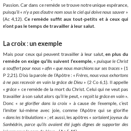
Passion. Car dans ce remède se trouve notre unique espérance,
puisqu’il «
n’y a pas d’autre nom sous le ciel qui doive nous sauver
»
(Ac 4,12).
Ce remède suffit aux tout-petits et à ceux qui
n’ont pas le temps de travailler à leur salut
.
La croix : un exemple
Mais pour ceux qui peuvent travailler à leur salut,
en plus du
remède on exige qu’ils suivent l’exemple
, «
puisque le Christ
a souffert pour nous » afin « que nous marchions sur ses traces
» (1
P 2,21). D’où la parole de l’Apôtre : «
Frères, nous vous exhortons
à ne pas recevoir en vain la grâce de Dieu
» (2 Co 6,1). Il appelle
«
grâce
» ce remède de la mort du Christ. Celui qui ne veut pas
travailler à son salut alors qu’il le peut, «
reçoit la grâce en vain
».
Donc «
se glorifier dans la croix
» à cause de l’exemple, c’est
l’imiter lui-même avec joie, comme l’Apôtre qui se glorifie
«
dans les tribulations
» ; et aussi, les apôtres «
sortaient joyeux du
Sanhédrin, parce qu’ils avaient été jugés dignes de supporter des