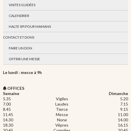
VISITES GUIDÉES
CALENDRIER
HALTE SPI POUR MAMANS
CONTACT ET DONS
FAIRE UN DON
OFFRIR UNE MESSE
Le lundi : messe à 9h
OFFICES
Semaine
Dimanche
5.35
Vigiles
5.20
7.00
Laudes
7.15
8.45
Tierce
9.15
11.45
Messe
11.00
14.30
None
14.00
18.30
Vêpres
16.15
20.45
Complies
20.45