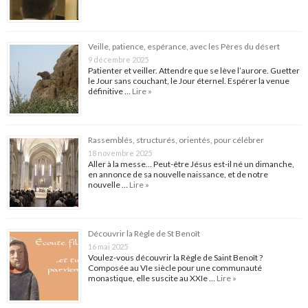
Veille, patience, espérance, avec les Pères du désert
9 décembre 2025
Patienter et veiller. Attendre que se lève l’aurore. Guetter
le Jour sans couchant, le Jour éternel. Espérer la venue
définitive …
Lire »
Rassemblés, structurés, orientés, pour célébrer
18 novembre 2025
Aller à la messe… Peut-être Jésus est-il né un dimanche,
en annonce de sa nouvelle naissance, et de notre
nouvelle …
Lire »
Découvrir la Règle de St Benoît
16 mai 2025
Voulez-vous découvrir la Règle de Saint Benoît ?
Composée au VIe siècle pour une communauté
monastique, elle suscite au XXIe …
Lire »