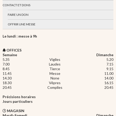
CONTACT ET DONS
FAIRE UN DON
OFFRIR UNE MESSE
Le lundi : messe à 9h
OFFICES
Semaine
Dimanche
5.35
Vigiles
5.20
7.00
Laudes
7.15
8.45
Tierce
9.15
11.45
Messe
11.00
14.30
None
14.00
18.30
Vêpres
16.15
20.45
Complies
20.45
Précisions horaires
Jours particuliers
MAGASIN
Mardi-Samedi
Dimanche