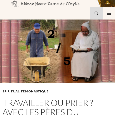
Recherche
Abbaye Notre-Dame de Maylis
ALLER
MENU
AU
PRINCI
CONTENU
SPIRITUALITÉ MONASTIQUE
TRAVAILLER OU PRIER ?
AVEC LES PÈRES DU