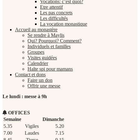
Vocations: c’est quoi?
Etre attentif
Les pas concrets
Les difficultés
La vocation monastique
Accueil au monastère
Se rendre à Maylis
Qui? Pourquoi? Comment?
Individuels et familles
Groupes
Visites guidées
Calendrier
Halte spi pour mamans
Contact et dons
Faire un don
Offrir une messe
Le lundi : messe à 9h
OFFICES
Semaine
Dimanche
5.35
Vigiles
5.20
7.00
Laudes
7.15
8.45
Tierce
9.15