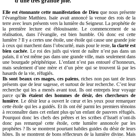
d’une très grande joie.
Elle est étonnante cette manifestation de Dieu
que nous présente
l’évangéliste Matthieu. Isaïe avait annoncé la venue des rois de la
terre avec leurs présents vers la lumière du Seigneur. La prophétie de
la première lecture est éblouissante. Le commencement de sa
réalisation, dans l’évangile, est bien humble. Où donc est cette
lumière ? Il y a certes une étoile, une étoile qui cause une grande joie
à ceux qui marchent dans l’obscurité, mais pour le reste,
la clarté est
bien cachée
. Le roi des juifs qui vient de naître n’est pas dans un
palais, il n’est même pas dans une grande ville, mais seulement dans
une bourgade périphérique. L’enfant n’est pas entouré d’honneurs,
mais seulement d’une mère et d’un père qui se trouvent là par les
hasards de la vie, réfugiés.
Ils sont beaux ces mages, ces païens
, riches non pas tant de leurs
présents que de leur sagesse, et surtout de leur recherche. C’est leur
recherche qui les a menés avant tout. Ils ont entrepris leur voyage
parce qu’
ils étaient des hommes de désir, des chercheurs de
lumière
. Le désir leur a ouvert le cœur et les yeux pour remarquer
cette étoile qui les a guidés. Et ils ont été parmi les premiers témoins
à reconnaître dans cet enfant plus qu’un enfant de pauvres réfugiés.
Pourquoi donc les chefs des prêtres et les scribes d’Israël n’ont-ils
donc pas remarqué cette étoile, cette lumière annoncée par les
prophètes ? Ils se montrent pourtant habiles guides du désir de leurs
hôtes. Ils se montrent de bons réflecteurs de la lumière divine. Mais