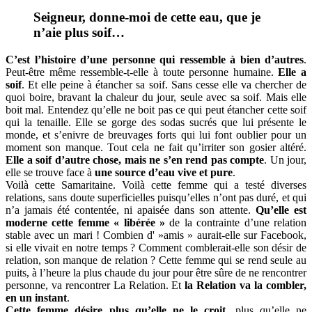
Seigneur, donne-moi de cette eau, que je
n’aie plus soif…
C’est l’histoire d’une personne qui ressemble à bien d’autres
.
Peut-être même ressemble-t-elle à toute personne humaine.
Elle a
soif
. Et elle peine à étancher sa soif. Sans cesse elle va chercher de
quoi boire, bravant la chaleur du jour, seule avec sa soif. Mais elle
boit mal. Entendez qu’elle ne boit pas ce qui peut étancher cette soif
qui la tenaille. Elle se gorge des sodas sucrés que lui présente le
monde, et s’enivre de breuvages forts qui lui font oublier pour un
moment son manque. Tout cela ne fait qu’irriter son gosier altéré.
Elle a soif d’autre chose, mais ne s’en rend pas compte
. Un jour,
elle se trouve face à
une source d’eau vive et pure
.
Voilà cette Samaritaine. Voilà cette femme qui a testé diverses
relations, sans doute superficielles puisqu’elles n’ont pas duré, et qui
n’a jamais été contentée, ni apaisée dans son attente.
Qu’elle est
moderne cette femme « libérée »
de la contrainte d’une relation
stable avec un mari ! Combien d' »amis » aurait-elle sur Facebook,
si elle vivait en notre temps ? Comment comblerait-elle son désir de
relation, son manque de relation ? Cette femme qui se rend seule au
puits, à l’heure la plus chaude du jour pour être sûre de ne rencontrer
personne, va rencontrer La Relation. Et
la Relation va la combler,
en un instant
.
Cette femme désire plus qu’elle ne le croit
, plus qu’elle ne