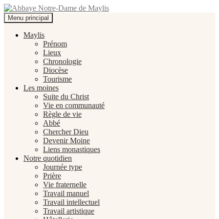
Recherche
Aller
Menu principal
au
Abbaye Notre-Dame de Maylis
contenu
Maylis
Prénom
Lieux
Chronologie
Diocèse
Tourisme
Les moines
Suite du Christ
Vie en communauté
Règle de vie
Abbé
Chercher Dieu
Devenir Moine
Liens monastiques
Notre quotidien
Journée type
Prière
Vie fraternelle
Travail manuel
Travail intellectuel
Travail artistique