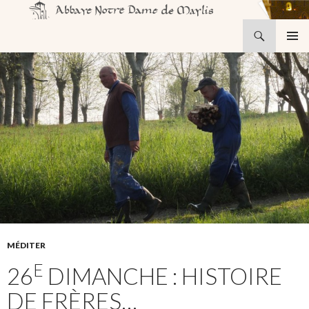
Recherche
Abbaye Notre-Dame de Maylis
ALLER
MENU
AU
PRINCI
CONTENU
MÉDITER
E
26
DIMANCHE : HISTOIRE
DE FRÈRES…