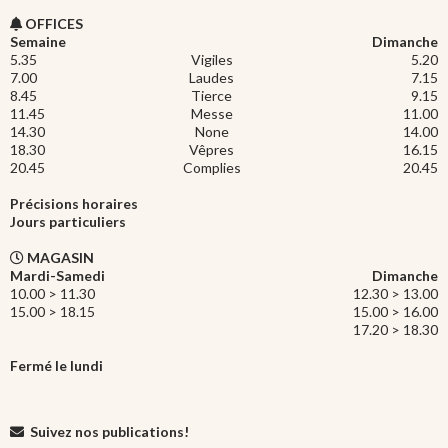
OFFICES
Semaine
Dimanche
5.35
Vigiles
5.20
7.00
Laudes
7.15
8.45
Tierce
9.15
11.45
Messe
11.00
14.30
None
14.00
18.30
Vêpres
16.15
20.45
Complies
20.45
Précisions horaires
Jours particuliers
MAGASIN
Mardi-Samedi
Dimanche
10.00 > 11.30
12.30 > 13.00
15.00 > 18.15
15.00 > 16.00
17.20 > 18.30
Fermé le lundi
Suivez nos publications!