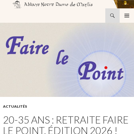
Recherche
Abbaye Notre-Dame de Maylis
ALLER
MENU
AU
PRINCI
CONTENU
ACTUALITÉS
20-35 ANS : RETRAITE FAIRE
LE POINT, ÉDITION 2026 !