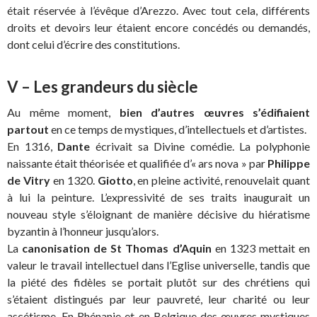
était réservée à l’évêque d’Arezzo. Avec tout cela, différents
droits et devoirs leur étaient encore concédés ou demandés,
dont celui d’écrire des constitutions.
V – Les grandeurs du siècle
Au même moment,
bien d’autres œuvres s’édifiaient
partout
en ce temps de mystiques, d’intellectuels et d’artistes.
En 1316,
Dante
écrivait sa Divine comédie. La polyphonie
naissante était théorisée et qualifiée d’« ars nova » par
Philippe
de Vitry
en 1320.
Giotto
, en pleine activité, renouvelait quant
à lui la peinture. L’expressivité de ses traits inaugurait un
nouveau style s’éloignant de manière décisive du hiératisme
byzantin à l’honneur jusqu’alors.
La
canonisation de St Thomas d’Aquin
en 1323 mettait en
valeur le travail intellectuel dans l’Eglise universelle, tandis que
la piété des fidèles se portait plutôt sur des chrétiens qui
s’étaient distingués par leur pauvreté, leur charité ou leur
ascétisme. En Rhénanie et en Belgique des œuvres mystiques