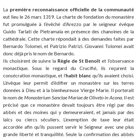
La
première reconnaissance officielle de la communauté
eut lieu le 26 mars 1319. La charte de fondation du monastère
fut promulguée à l’évêché d’Arezzo par le seigneur évêque
Guido Tarlati de Pietramala en présence des chanoines de la
cathédrale. Cette charte répondait à des demandes faites par
Bernardo Tolomei, et Patrizio Patrizi. Giovanni Tolomei avait
donc déjà pris le nom de Bernardo.
Ils choisirent de suivre la
Règle de St Benoît
et l’observance
monastique. Sous le regard du Crucifié, ils reçurent la
consécration monastique, et l’
habit blanc
qu’ils avaient choisi.
L’évêque leur permit d’édifier un monastère sur les terres
données à Dieu et à la bienheureuse Vierge Marie. Il porterait
le nom de
Monasterium Sanctae Mariae de Oliveto in Acona
. Il est
précisé que ce monastère devait toujours être régi par des
abbés et des moines qui y demeureraient, et jamais par des
laïcs ou clercs séculiers. L’exemption de taxe leur était
accordée afin qu’ils pussent servir le Seigneur avec une plus
grande liberté et tranquillité. Seule la confirmation des abbés