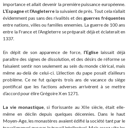
importance et allait devenir la première puissance européenne.
L’Espagne
et
l’Angleterre
la suivaient de près. Tout cela n’allait
évidemment pas sans des rivalités et des
guerres fréquentes
entre nations, villes ou familles ennemies. La guerre de 100 ans
entre la France et l’Angleterre se préparait déjà et éclaterait en
1337.
En dépit de son apparence de force,
l’Eglise
laissait déjà
paraître des signes de dissolution, et des désirs de réforme se
faisaient sentir non seulement au sein du monde clérical, mais
même au-delà de celui-ci. L’élection du pape posait d’ailleurs
problème. Ce ne fut qu’après trois ans de vacance du siège
pontifical que les factions adverses arrivèrent à se mettre
d’accord pour élire Grégoire X en 1271.
La vie monastique
, si florissante au XIIe siècle, était elle-
même en déclin depuis quelques décennies. Dans le haut
Moyen-Age, les monastères avaient édifié la société tant par le
travail manuel que par le travail intellectuel. Mais assez vite les