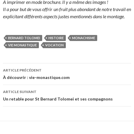
A imprimer en mode brochure. Il y a même des images !
Il a pour but de vous offrir un fruit plus abondant de notre travail en
explicitant différents aspects justes mentionnés dans le montage.
BERNARD TOLOMEI
HISTOIRE
MONACHISME
VIE MONASTIQUE
VOCATION
Navigation
ARTICLE PRÉCÉDENT
des
À découvrir : vie-monastique.com
articles
ARTICLE SUIVANT
Un retable pour St Bernard Tolomei et ses compagnons