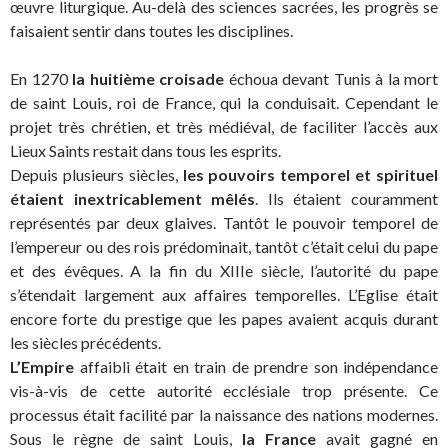
œuvre liturgique. Au-delà des sciences sacrées, les progrès se
faisaient sentir dans toutes les disciplines.
En 1270
la huitième croisade
échoua devant Tunis à la mort
de saint Louis, roi de France, qui la conduisait. Cependant le
projet très chrétien, et très médiéval, de faciliter l’accès aux
Lieux Saints restait dans tous les esprits.
Depuis plusieurs siècles,
les pouvoirs temporel et spirituel
étaient inextricablement mêlés
. Ils étaient couramment
représentés par deux glaives. Tantôt le pouvoir temporel de
l’empereur ou des rois prédominait, tantôt c’était celui du pape
et des évêques. A la fin du XIIIe siècle, l’autorité du pape
s’étendait largement aux affaires temporelles. L’Eglise était
encore forte du prestige que les papes avaient acquis durant
les siècles précédents.
L’Empire
affaibli était en train de prendre son indépendance
vis-à-vis de cette autorité ecclésiale trop présente. Ce
processus était facilité par la naissance des nations modernes.
Sous le règne de saint Louis,
la France
avait gagné en