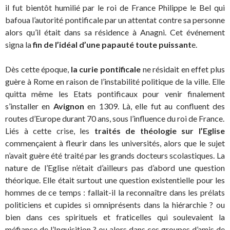
il fut bientôt humilié par le roi de France Philippe le Bel qui
bafoua l’autorité pontificale par un attentat contre sa personne
alors qu’il était dans sa résidence à Anagni. Cet événement
signa la
fin de l’idéal d’une papauté toute puissant
e.
Dès cette époque,
la curie pontificale
ne résidait en effet plus
guère à Rome en raison de l’instabilité politique de la ville. Elle
quitta même les Etats pontificaux pour venir finalement
s’installer en
Avignon
en 1309. Là, elle fut au confluent des
routes d’Europe durant 70 ans, sous l’influence du roi de France.
Liés à cette crise, les
traités de théologie sur l’Eglise
commençaient à fleurir dans les universités, alors que le sujet
n’avait guère été traité par les grands docteurs scolastiques. La
nature de l’Eglise n’était d’ailleurs pas d’abord une question
théorique. Elle était surtout une question existentielle pour les
hommes de ce temps : fallait-il la reconnaître dans les prélats
politiciens et cupides si omniprésents dans la hiérarchie ? ou
bien dans ces spirituels et fraticelles qui soulevaient la
méfiance de l’Inquisition ? ou alors dans ces groupes d’amis de