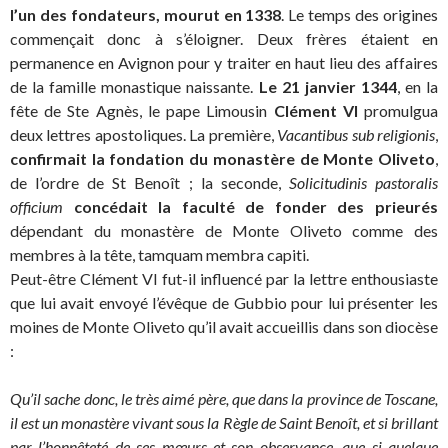
l’un des fondateurs, mourut en 1338
. Le temps des origines
commençait donc à s’éloigner. Deux frères étaient en
permanence en Avignon pour y traiter en haut lieu des affaires
de la famille monastique naissante.
Le 21 janvier 1344
, en la
fête de Ste Agnès, le pape Limousin
Clément VI
promulgua
deux lettres apostoliques. La première,
Vacantibus sub religionis
,
confirmait la fondation du monastère de Monte Oliveto
,
de l’ordre de St Benoît ; la seconde,
Solicitudinis pastoralis
officium
concédait la faculté de fonder des prieurés
dépendant du monastère de Monte Oliveto comme des
membres à la tête, tamquam membra capiti.
Peut-être Clément VI fut-il influencé par la lettre enthousiaste
que lui avait envoyé l’évêque de Gubbio pour lui présenter les
moines de Monte Oliveto qu’il avait accueillis dans son diocèse
:
Qu’il sache donc, le très aimé père, que dans la province de Toscane,
il est un monastère vivant sous la Règle de Saint Benoît, et si brillant
par l’honnêteté de ses mœurs et son observance, que si quelque