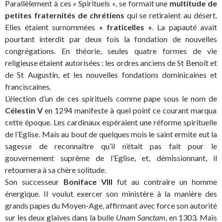
Parallèlement à ces « Spirituels », se formait une
multitude de
petites fraternités de chrétiens
qui se retiraient au désert.
Elles étaient surnommées
« fraticelles »
. La papauté avait
pourtant interdit par deux fois la fondation de nouvelles
congrégations. En théorie, seules quatre formes de vie
religieuse étaient autorisées : les ordres anciens de St Benoît et
de St Augustin, et les nouvelles fondations dominicaines et
franciscaines.
L’élection d’un de ces spirituels comme pape sous le nom de
Célestin V
en 1294 manifeste à quel point ce courant marqua
cette époque. Les cardinaux espéraient une réforme spirituelle
de l’Eglise. Mais au bout de quelques mois le saint ermite eut la
sagesse de reconnaître qu’il n’était pas fait pour le
gouvernement suprême de l’Eglise, et, démissionnant, il
retournera à sa chère solitude.
Son successeur
Boniface VIII
fut au contraire un homme
énergique. Il voulut exercer son ministère à la manière des
grands papes du Moyen-Age, affirmant avec force son autorité
sur les deux glaives dans la bulle
Unam Sanctam
, en 1303. Mais