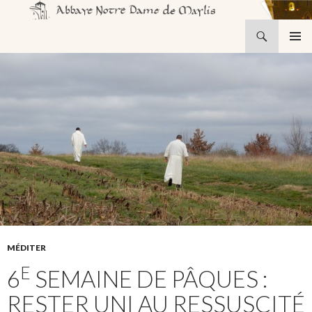
Recherche
Abbaye Notre-Dame de Maylis
ALLER
MENU
AU
PRINCI
CONTENU
MÉDITER
E
6
SEMAINE DE PÂQUES :
RESTER UNI AU RESSUSCITÉ