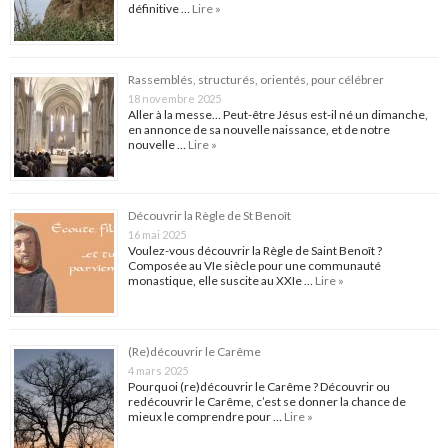
définitive …
Lire »
Rassemblés, structurés, orientés, pour célébrer
18 novembre 2025
Aller à la messe… Peut-être Jésus est-il né un dimanche,
en annonce de sa nouvelle naissance, et de notre
nouvelle …
Lire »
Découvrir la Règle de St Benoît
16 mai 2025
Voulez-vous découvrir la Règle de Saint Benoît ?
Composée au VIe siècle pour une communauté
monastique, elle suscite au XXIe …
Lire »
(Re)découvrir le Carême
4 mars 2025
Pourquoi (re)découvrir le Carême ? Découvrir ou
redécouvrir le Carême, c’est se donner la chance de
mieux le comprendre pour …
Lire »