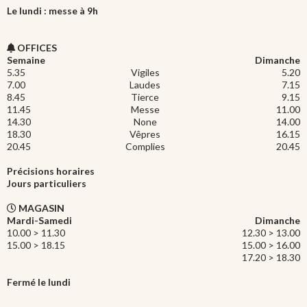
Le lundi : messe à 9h
OFFICES
Semaine
Dimanche
5.35
Vigiles
5.20
7.00
Laudes
7.15
8.45
Tierce
9.15
11.45
Messe
11.00
14.30
None
14.00
18.30
Vêpres
16.15
20.45
Complies
20.45
Précisions horaires
Jours particuliers
MAGASIN
Mardi-Samedi
Dimanche
10.00 > 11.30
12.30 > 13.00
15.00 > 18.15
15.00 > 16.00
17.20 > 18.30
Fermé le lundi