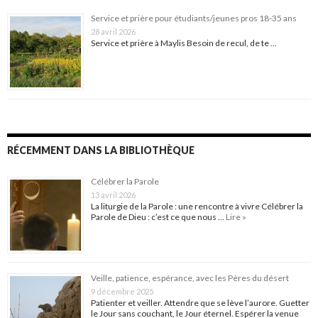
Service et prière pour étudiants/jeunes pros 18-35 ans
28 avril 2026
Service et prière à Maylis Besoin de recul, de te …
RÉCEMMENT DANS LA BIBLIOTHÈQUE
Célébrer la Parole
13 avril 2026
La liturgie de la Parole : une rencontre à vivre Célébrer la
Parole de Dieu : c’est ce que nous …
Lire »
Veille, patience, espérance, avec les Pères du désert
9 décembre 2025
Patienter et veiller. Attendre que se lève l’aurore. Guetter
le Jour sans couchant, le Jour éternel. Espérer la venue