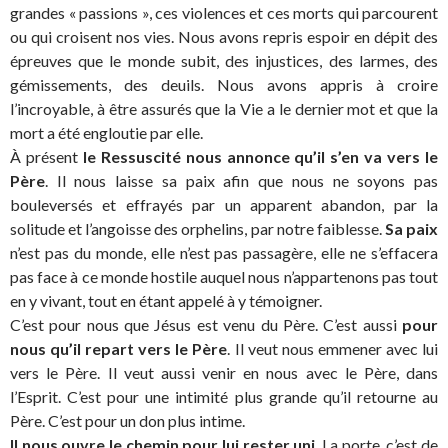
grandes « passions », ces violences et ces morts qui parcourent
ou qui croisent nos vies. Nous avons repris espoir en dépit des
épreuves que le monde subit, des injustices, des larmes, des
gémissements, des deuils. Nous avons appris à croire
l’incroyable, à être assurés que la Vie a le dernier mot et que la
mort a été engloutie par elle.
À présent
le Ressuscité nous annonce qu’il s’en va vers le
Père
. Il nous laisse sa paix afin que nous ne soyons pas
bouleversés et effrayés par un apparent abandon, par la
solitude et l’angoisse des orphelins, par notre faiblesse.
Sa paix
n’est pas du monde, elle n’est pas passagère, elle ne s’effacera
pas face à ce monde hostile auquel nous n’appartenons pas tout
en y vivant, tout en étant appelé à y témoigner.
C’est pour nous que Jésus est venu du Père. C’est aussi
pour
nous qu’il repart vers le Père
. Il veut nous emmener avec lui
vers le Père. Il veut aussi venir en nous avec le Père, dans
l’Esprit. C’est pour une intimité plus grande qu’il retourne au
Père. C’est pour un don plus intime.
Il nous ouvre le chemin pour lui rester uni
. La porte, c’est de