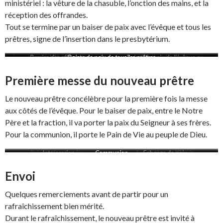
ministériel : la vêture de la chasuble, l’onction des mains, et la
réception des offrandes.
Tout se termine par un baiser de paix avec l’évêque et tous les
prêtres, signe de l’insertion dans le presbytérium.
Imposition des mains par l’abbé et
Remise des offrandes
Litanie des saints
Vêture
Baiser de paix de tous les prêtres
Imposition des mains par l’évêque
Baiser de paix de l’évêque au
Prière consécratoire
Onction des mains
les prêtres
nouveau prêtre
Première messe du nouveau prêtre
Le nouveau prêtre concélèbre pour la première fois la messe
aux côtés de l’évêque. Pour le baiser de paix, entre le Notre
Père et la fraction, il va porter la paix du Seigneur à ses frères.
Pour la communion, il porte le Pain de Vie au peuple de Dieu.
Préparation des dons
Intercession
Communion
Invocation de l’Esprit
Echange de paix
Envoi
Quelques remerciements avant de partir pour un
rafraîchissement bien mérité.
Durant le rafraîchissement, le nouveau prêtre est invité à