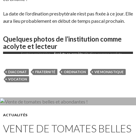
La date de l’ordination presbytérale n’est pas fixée à ce jour. Elle
aura lieu probablement en début de temps pascal prochain.
Quelques photos de l’institution comme
acolyte et lecteur
Appel par l’évêque
Lecteur en service
Acolyte en service
Institution comme acolyte
Institution comme lecteur
DIACONAT
FRATERNITÉ
ORDINATION
VIE MONASTIQUE
VOCATION
ACTUALITÉS
VENTE DE TOMATES BELLES