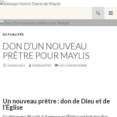
Recherche
Abbaye Notre-Dame de Maylis
ALLER
MENU
AU
PRINCI
CONTENU
ACTUALITÉS
DON D’UN NOUVEAU
PRÊTRE POUR MAYLIS
14 MAI 2024
WEBMASTER
UN COMMENTAIRE
Un nouveau prêtre : don de Dieu et de
l’Église
Ce dimanche 28 avril, le Seigneur et l’Église ont fait don d’un