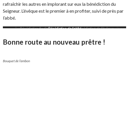
rafraîchir les autres en implorant sur eux la bénédiction du
Seigneur. L’évêque est le premier à en profiter, suivi de près par
l’abbé.
Remerciements de l’abbé
Bénédiction finale
Bénédiction de l’abbé
Remerciements du nouveau prêtre
Bénédiction de l’évêque
Bonne route au nouveau prêtre !
Bouquet de l’ambon
Moi, je suis la vigne, et vous, les sarments. Celui qui
demeure en moi et en qui je demeure, celui-là porte
beaucoup de fruit, car, en dehors de moi, vous ne
pouvez rien faire.
Ce qui fait la gloire de mon Père, c’est que vous portiez
beaucoup de fruit et que vous soyez pour moi des
disciples.