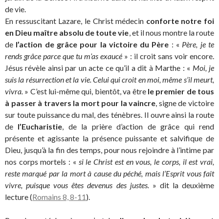
de vie.
En ressuscitant Lazare, le Christ médecin
conforte notre foi
en Dieu maître absolu de toute vie
, et il nous montre la route
de
l’action de grâce pour la victoire du Père
: «
Père, je te
rends grâce parce que tu m’as exaucé
» : il croit sans voir encore.
Jésus révèle ainsi par un acte ce qu’il a dit à Marthe : «
Moi, je
suis la résurrection et la vie. Celui qui croit en moi, même s’il meurt,
vivra.
» C’est lui-même qui, bientôt, va être
le premier de tous
à passer à travers la mort pour la vaincre
, signe de victoire
sur toute puissance du mal, des ténèbres. Il ouvre ainsi la route
de
l’Eucharistie
, de la prière d’action de grâce qui rend
présente et agissante la présence puissante et salvifique de
Dieu, jusqu’à la fin des temps, pour nous rejoindre à l’intime par
nos corps mortels : «
si le Christ est en vous, le corps, il est vrai,
reste marqué par la mort à cause du péché, mais l’Esprit vous fait
vivre, puisque vous êtes devenus des justes.
» dit la deuxième
lecture (
Romains 8, 8-11
).