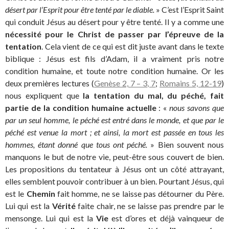
désert par l’Esprit pour être tenté par le diable.
» C’est l’Esprit Saint
qui conduit Jésus au désert pour y être tenté. Il y a comme une
nécessité pour le Christ de passer par l’épreuve de la
tentation
. Cela vient de ce qui est dit juste avant dans le texte
biblique : Jésus est fils d’Adam, il a vraiment pris notre
condition humaine, et toute notre condition humaine. Or les
deux premières lectures (
Genèse 2, 7 – 3, 7
;
Romains 5, 12-19
)
nous expliquent que
la tentation du mal, du péché, fait
partie de la condition humaine actuelle
: «
nous savons que
par un seul homme, le péché est entré dans le monde, et que par le
péché est venue la mort ; et ainsi, la mort est passée en tous les
hommes, étant donné que tous ont péché.
» Bien souvent nous
manquons le but de notre vie, peut-être sous couvert de bien.
Les propositions du tentateur à Jésus ont un côté attrayant,
elles semblent pouvoir contribuer à un bien. Pourtant Jésus, qui
est le
Chemin
fait homme, ne se laisse pas détourner du Père.
Lui qui est la
Vérité
faite chair, ne se laisse pas prendre par le
mensonge. Lui qui est la
Vie
est d’ores et déjà vainqueur de