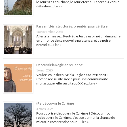
le Jour sans couchant, le Jour éternel. Espérer la venue
définitive …
Lire »
Rassemblés, structurés, orientés, pour célébrer
18 novembre 2025
Aller à la messe… Peut-être Jésus est-il né un dimanche,
en annonce de sa nouvelle naissance, et de notre
nouvelle …
Lire »
Découvrir la Règle de St Benoît
16 mai 2025
Voulez-vous découvrir la Règle de Saint Benoît ?
Composée au VIe siècle pour une communauté
monastique, elle suscite au XXIe …
Lire »
(Re)découvrir le Carême
4 mars 2025
Pourquoi (re)découvrir le Carême ? Découvrir ou
redécouvrir le Carême, c’est se donner la chance de
mieux le comprendre pour …
Lire »