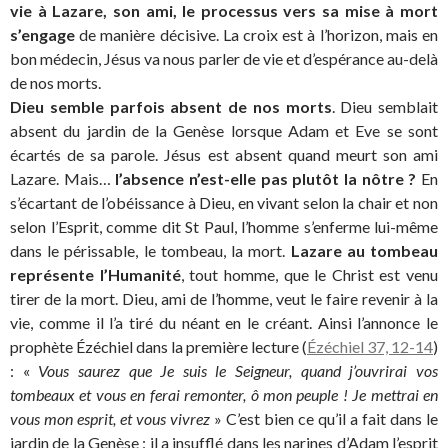
vie à Lazare, son ami, le processus vers sa mise à mort
s’engage
de manière décisive. La croix est à l’horizon, mais en
bon médecin, Jésus va nous parler de vie et d’espérance au-delà
de nos morts.
Dieu semble parfois absent de nos morts
. Dieu semblait
absent du jardin de la Genèse lorsque Adam et Eve se sont
écartés de sa parole. Jésus est absent quand meurt son ami
Lazare. Mais…
l’absence n’est-elle pas plutôt la nôtre ?
En
s’écartant de l’obéissance à Dieu, en vivant selon la chair et non
selon l’Esprit, comme dit St Paul, l’homme s’enferme lui-même
dans le périssable, le tombeau, la mort.
Lazare au tombeau
représente l’Humanité
, tout homme, que le Christ est venu
tirer de la mort. Dieu, ami de l’homme, veut le faire revenir à la
vie, comme il l’a tiré du néant en le créant. Ainsi l’annonce le
prophète Ézéchiel dans la première lecture (
Ézéchiel 37, 12-14
)
: «
Vous saurez que Je suis le Seigneur, quand j’ouvrirai vos
tombeaux et vous en ferai remonter, ô mon peuple ! Je mettrai en
vous mon esprit, et vous vivrez
» C’est bien ce qu’il a fait dans le
jardin de la Genèse : il a insufflé dans les narines d’Adam l’esprit