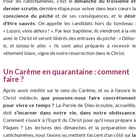
Pour les catéchumènes, c’est le
dimanche du troisième et
dernier scrutin
, dernière étape pour aviver dans leurs cœurs la
conscience du péché
et de ses conséquences, et le
désir
d’être sauvés
. On appelle les candidats hors du tombeau :
«
Lazare, viens dehors !
». Par leur baptême, ils viendront à la vie
avec le Christ et seront libérés des entraves du péché : «
Déliez-
le, et laissez-le aller.
» Ils sont ainsi préparés à recevoir le
vêtement blanc, signe de notre résurrection dans le Christ.
Un Carême en quarantaine : comment
faire ?
Après avoir médité sur le sens du Carême, et vu à l’œuvre le
Christ médecin,
que pouvons-nous faire concrètement
pour vivre ce temps ?
La Parole de Dieu écoutée, accueillie,
doit
s’incarner dans notre vie, dans notre obéissance
.
Comment s’ouvrir à l’Esprit du Christ pour qu’il nous prépare à
Pâques ? Les lectures des dimanches et la préparation des
catéchumènes, nous l’avons vu, mettent l’accent d’un côté sur
la