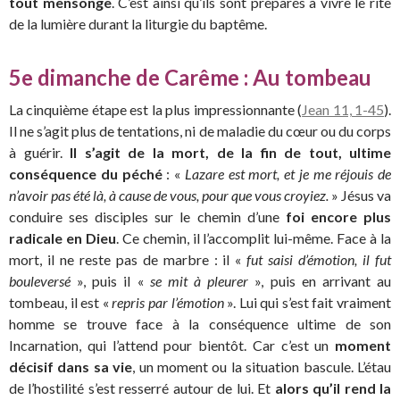
tout mensonge
. C’est ainsi qu’ils sont préparés à vivre le rite
de la lumière durant la liturgie du baptême.
5e dimanche de Carême : Au tombeau
La cinquième étape est la plus impressionnante (
Jean 11, 1-45
).
Il ne s’agit plus de tentations, ni de maladie du cœur ou du corps
à guérir.
Il s’agit de la mort, de la fin de tout, ultime
conséquence du péché
: «
Lazare est mort, et je me réjouis de
n’avoir pas été là, à cause de vous, pour que vous croyiez.
» Jésus va
conduire ses disciples sur le chemin d’une
foi encore plus
radicale en Dieu
. Ce chemin, il l’accomplit lui-même. Face à la
mort, il ne reste pas de marbre : il «
fut saisi d’émotion, il fut
bouleversé
», puis il «
se mit à pleurer
», puis en arrivant au
tombeau, il est «
repris par l’émotion
». Lui qui s’est fait vraiment
homme se trouve face à la conséquence ultime de son
Incarnation, qui l’attend pour bientôt. Car c’est un
moment
décisif dans sa vie
, un moment ou la situation bascule. L’étau
de l’hostilité s’est resserré autour de lui. Et
alors qu’il rend la