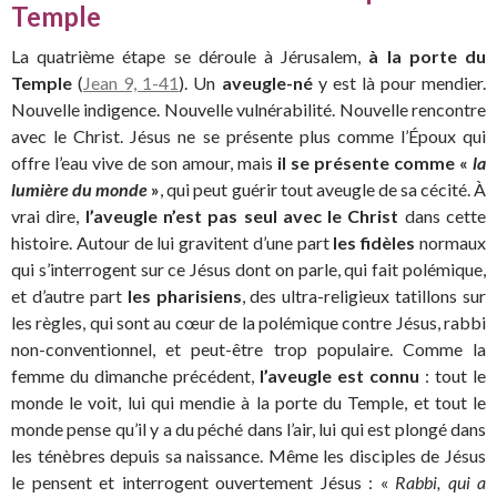
Temple
La quatrième étape se déroule à Jérusalem,
à la porte du
Temple
(
Jean 9, 1-41
). Un
aveugle-né
y est là pour mendier.
Nouvelle indigence. Nouvelle vulnérabilité. Nouvelle rencontre
avec le Christ. Jésus ne se présente plus comme l’Époux qui
offre l’eau vive de son amour, mais
il se présente comme «
la
lumière du monde
»
, qui peut guérir tout aveugle de sa cécité. À
vrai dire,
l’aveugle n’est pas seul avec le Christ
dans cette
histoire. Autour de lui gravitent d’une part
les fidèles
normaux
qui s’interrogent sur ce Jésus dont on parle, qui fait polémique,
et d’autre part
les pharisiens
, des ultra-religieux tatillons sur
les règles, qui sont au cœur de la polémique contre Jésus, rabbi
non-conventionnel, et peut-être trop populaire. Comme la
femme du dimanche précédent,
l’aveugle est connu
: tout le
monde le voit, lui qui mendie à la porte du Temple, et tout le
monde pense qu’il y a du péché dans l’air, lui qui est plongé dans
les ténèbres depuis sa naissance. Même les disciples de Jésus
le pensent et interrogent ouvertement Jésus : «
Rabbi, qui a