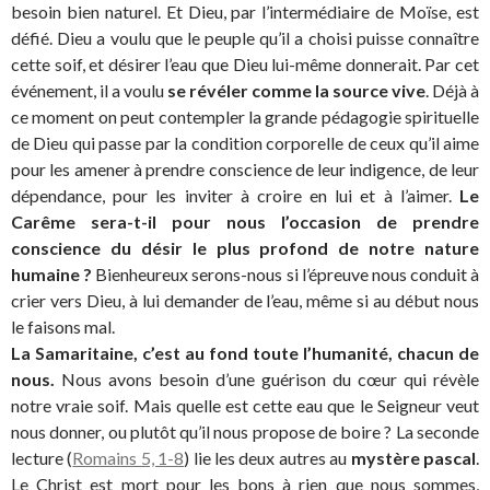
besoin bien naturel. Et Dieu, par l’intermédiaire de Moïse, est
défié. Dieu a voulu que le peuple qu’il a choisi puisse connaître
cette soif, et désirer l’eau que Dieu lui-même donnerait. Par cet
événement, il a voulu
se révéler comme la source vive
. Déjà à
ce moment on peut contempler la grande pédagogie spirituelle
de Dieu qui passe par la condition corporelle de ceux qu’il aime
pour les amener à prendre conscience de leur indigence, de leur
dépendance, pour les inviter à croire en lui et à l’aimer.
Le
Carême sera-t-il pour nous l’occasion de prendre
conscience du désir le plus profond de notre nature
humaine ?
Bienheureux serons-nous si l’épreuve nous conduit à
crier vers Dieu, à lui demander de l’eau, même si au début nous
le faisons mal.
La Samaritaine, c’est au fond toute l’humanité, chacun de
nous.
Nous avons besoin d’une guérison du cœur qui révèle
notre vraie soif. Mais quelle est cette eau que le Seigneur veut
nous donner, ou plutôt qu’il nous propose de boire ? La seconde
lecture (
Romains 5, 1-8
) lie les deux autres au
mystère pascal
.
Le Christ est mort pour les bons à rien que nous sommes,