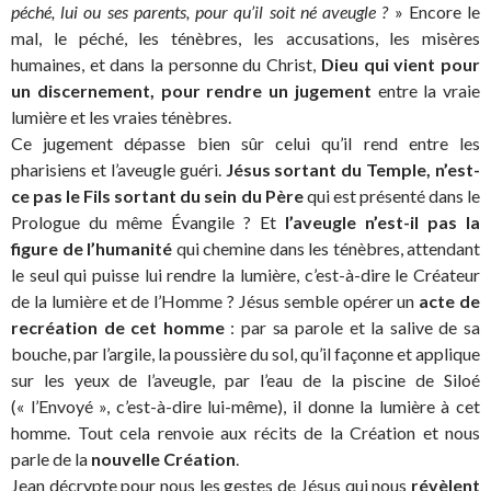
péché, lui ou ses parents, pour qu’il soit né aveugle ?
» Encore le
mal, le péché, les ténèbres, les accusations, les misères
humaines, et dans la personne du Christ,
Dieu qui vient pour
un discernement, pour rendre un jugement
entre la vraie
lumière et les vraies ténèbres.
Ce jugement dépasse bien sûr celui qu’il rend entre les
pharisiens et l’aveugle guéri.
Jésus sortant du Temple, n’est-
ce pas le Fils sortant du sein du Père
qui est présenté dans le
Prologue du même Évangile ? Et
l’aveugle n’est-il pas la
figure de l’humanité
qui chemine dans les ténèbres, attendant
le seul qui puisse lui rendre la lumière, c’est-à-dire le Créateur
de la lumière et de l’Homme ? Jésus semble opérer un
acte de
recréation de cet homme
: par sa parole et la salive de sa
bouche, par l’argile, la poussière du sol, qu’il façonne et applique
sur les yeux de l’aveugle, par l’eau de la piscine de Siloé
(« l’Envoyé », c’est-à-dire lui-même), il donne la lumière à cet
homme. Tout cela renvoie aux récits de la Création et nous
parle de la
nouvelle Création
.
Jean décrypte pour nous les gestes de Jésus qui nous
révèlent