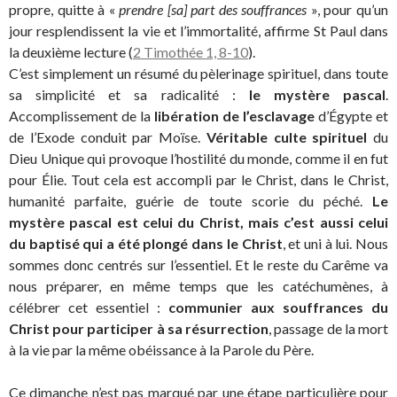
propre, quitte à «
prendre [sa] part des souffrances
», pour qu’un
jour resplendissent la vie et l’immortalité, affirme St Paul dans
la deuxième lecture (
2 Timothée 1, 8-10
).
C’est simplement un résumé du pèlerinage spirituel, dans toute
sa simplicité et sa radicalité :
le mystère pascal
.
Accomplissement de la
libération de l’esclavage
d’Égypte et
de l’Exode conduit par Moïse.
Véritable culte spirituel
du
Dieu Unique qui provoque l’hostilité du monde, comme il en fut
pour Élie. Tout cela est accompli par le Christ, dans le Christ,
humanité parfaite, guérie de toute scorie du péché.
Le
mystère pascal est celui du Christ, mais c’est aussi celui
du baptisé qui a été plongé dans le Christ
, et uni à lui. Nous
sommes donc centrés sur l’essentiel. Et le reste du Carême va
nous préparer, en même temps que les catéchumènes, à
célébrer cet essentiel :
communier aux souffrances du
Christ pour participer à sa résurrection
, passage de la mort
à la vie par la même obéissance à la Parole du Père.
Ce dimanche n’est pas marqué par une étape particulière pour