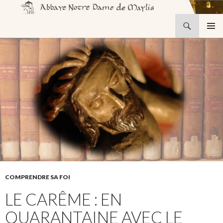
Recherche
Abbaye Notre-Dame de Maylis
ALLER
MENU
AU
PRINCI
CONTENU
COMPRENDRE SA FOI
LE CARÊME : EN
QUARANTAINE AVEC LE