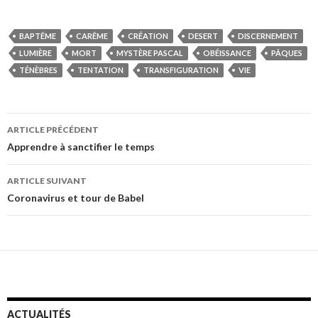
BAPTÊME
CARÊME
CRÉATION
DESERT
DISCERNEMENT
LUMIÈRE
MORT
MYSTÈRE PASCAL
OBÉISSANCE
PÂQUES
TÉNÈBRES
TENTATION
TRANSFIGURATION
VIE
Navigation
ARTICLE PRÉCÉDENT
des
Apprendre à sanctifier le temps
articles
ARTICLE SUIVANT
Coronavirus et tour de Babel
ACTUALITÉS