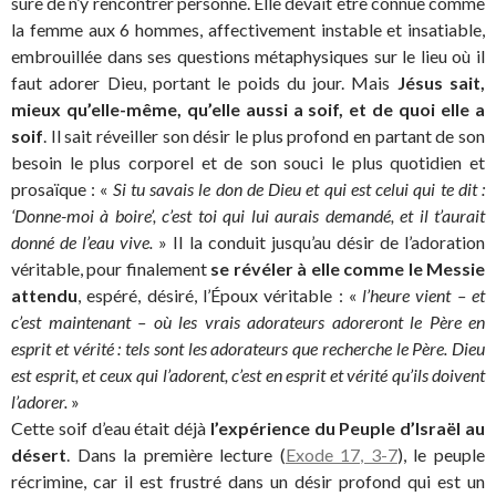
sûre de n’y rencontrer personne. Elle devait être connue comme
la femme aux 6 hommes, affectivement instable et insatiable,
embrouillée dans ses questions métaphysiques sur le lieu où il
faut adorer Dieu, portant le poids du jour. Mais
Jésus sait,
mieux qu’elle-même, qu’elle aussi a soif, et de quoi elle a
soif
. Il sait réveiller son désir le plus profond en partant de son
besoin le plus corporel et de son souci le plus quotidien et
prosaïque : «
Si tu savais le don de Dieu et qui est celui qui te dit :
‘Donne-moi à boire’, c’est toi qui lui aurais demandé, et il t’aurait
donné de l’eau vive.
» Il la conduit jusqu’au désir de l’adoration
véritable, pour finalement
se révéler à elle comme le Messie
attendu
, espéré, désiré, l’Époux véritable : «
l’heure vient – et
c’est maintenant – où les vrais adorateurs adoreront le Père en
esprit et vérité : tels sont les adorateurs que recherche le Père. Dieu
est esprit, et ceux qui l’adorent, c’est en esprit et vérité qu’ils doivent
l’adorer.
»
Cette soif d’eau était déjà
l’expérience du Peuple d’Israël au
désert
. Dans la première lecture (
Exode 17, 3-7
), le peuple
récrimine, car il est frustré dans un désir profond qui est un