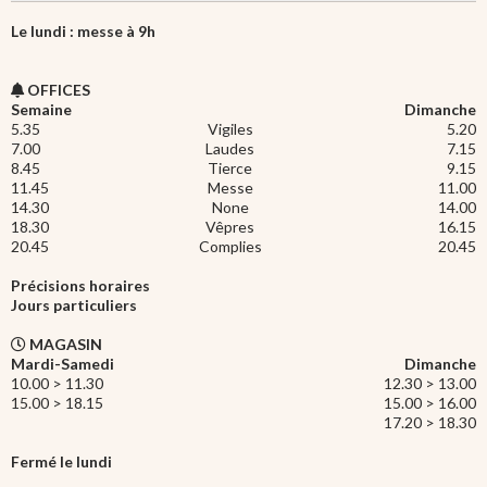
Le lundi : messe à 9h
OFFICES
Semaine
Dimanche
5.35
Vigiles
5.20
7.00
Laudes
7.15
8.45
Tierce
9.15
11.45
Messe
11.00
14.30
None
14.00
18.30
Vêpres
16.15
20.45
Complies
20.45
Précisions horaires
Jours particuliers
MAGASIN
Mardi-Samedi
Dimanche
10.00 > 11.30
12.30 > 13.00
15.00 > 18.15
15.00 > 16.00
17.20 > 18.30
Fermé le lundi