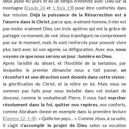
deux jeûné 40 jours et eu un temps d’intimité avec Dieu sur la
montagne (
Exode 24
et
1 Rois 19
) pour être confortés dans
leur mission.
Déjà la puissance de la Résurrection est à
l’œuvre dans le Christ
, parce que, vraiment homme, il n’en est
pas moins vraiment Dieu. Les trois apôtres qui ont la grâce de
partager ce moment, de voir Jésus transfiguré, ne comprennent
pas sur le moment, mais ils sont renforcés pour pouvoir vivre
plus tard avec lui son agonie, sa défiguration. Avec eux,
nous
voyons ce que nous serons un jour : lumière en Dieu
.
Après l’aridité du désert, et l’hostilité de la tentation, par
lesquelles le premier dimanche nous a fait passer,
un
réconfort et une direction sont donnés dans cette vision
:
la glorification du Christ, et la nôtre en lui. Mais nous ne
sommes pas faits pour nous installer dans cet instant de
douceur, comme le souhaiterait Pierre. Il nous faut
marcher
résolument dans la foi, quitter nos repères
, nos conforts,
comme Abraham donné en exemple dans la première lecture
(
Genèse 12, 1-4
) : «
Quitte ton pays…
». Comme Jésus, à sa suite,
il s’agit d’
accomplir le projet de Dieu
selon sa vocation