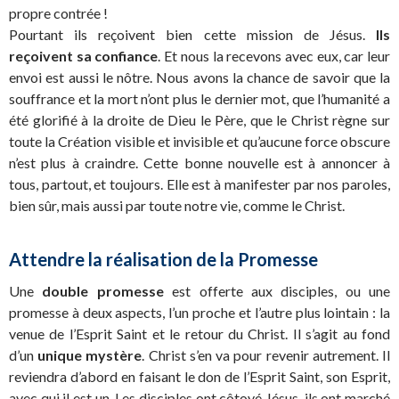
propre contrée !
Pourtant ils reçoivent bien cette mission de Jésus.
Ils
reçoivent sa confiance
. Et nous la recevons avec eux, car leur
envoi est aussi le nôtre. Nous avons la chance de savoir que la
souffrance et la mort n’ont plus le dernier mot, que l’humanité a
été glorifié à la droite de Dieu le Père, que le Christ règne sur
toute la Création visible et invisible et qu’aucune force obscure
n’est plus à craindre. Cette bonne nouvelle est à annoncer à
tous, partout, et toujours. Elle est à manifester par nos paroles,
bien sûr, mais aussi par toute notre vie, comme le Christ.
Attendre la réalisation de la Promesse
Une
double promesse
est offerte aux disciples, ou une
promesse à deux aspects, l’un proche et l’autre plus lointain : la
venue de l’Esprit Saint et le retour du Christ. Il s’agit au fond
d’un
unique mystère
. Christ s’en va pour revenir autrement. Il
reviendra d’abord en faisant le don de l’Esprit Saint, son Esprit,
avec qui il est un. Les disciples ont côtoyé Jésus, ils ont marché