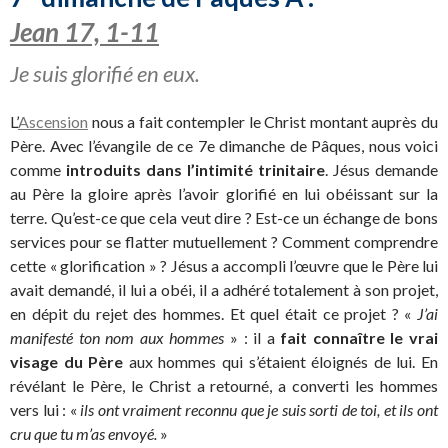
Jean 17, 1-11
Je suis glorifié en eux.
L’
Ascension
nous a fait contempler le Christ montant auprès du
Père. Avec l’évangile de ce 7e dimanche de Pâques, nous voici
comme
introduits dans l’intimité trinitaire
. Jésus demande
au Père la gloire après l’avoir glorifié en lui obéissant sur la
terre. Qu’est-ce que cela veut dire ? Est-ce un échange de bons
services pour se flatter mutuellement ? Comment comprendre
cette « glorification » ? Jésus a accompli l’œuvre que le Père lui
avait demandé, il lui a obéi, il a adhéré totalement à son projet,
en dépit du rejet des hommes. Et quel était ce projet ? «
J’ai
manifesté ton nom aux hommes
» : il a
fait connaître le vrai
visage du Père
aux hommes qui s’étaient éloignés de lui. En
révélant le Père, le Christ a retourné, a converti les hommes
vers lui : «
ils ont vraiment reconnu que je suis sorti de toi, et ils ont
cru que tu m’as envoyé.
»