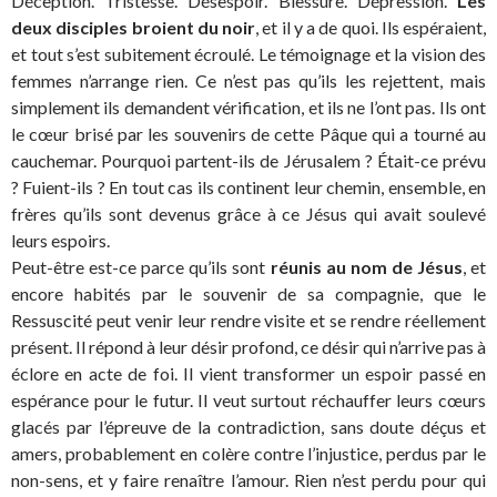
Déception. Tristesse. Désespoir. Blessure. Dépression.
Les
deux disciples broient du noir
, et il y a de quoi. Ils espéraient,
et tout s’est subitement écroulé. Le témoignage et la vision des
femmes n’arrange rien. Ce n’est pas qu’ils les rejettent, mais
simplement ils demandent vérification, et ils ne l’ont pas. Ils ont
le cœur brisé par les souvenirs de cette Pâque qui a tourné au
cauchemar. Pourquoi partent-ils de Jérusalem ? Était-ce prévu
? Fuient-ils ? En tout cas ils continent leur chemin, ensemble, en
frères qu’ils sont devenus grâce à ce Jésus qui avait soulevé
leurs espoirs.
Peut-être est-ce parce qu’ils sont
réunis au nom de Jésus
, et
encore habités par le souvenir de sa compagnie, que le
Ressuscité peut venir leur rendre visite et se rendre réellement
présent. Il répond à leur désir profond, ce désir qui n’arrive pas à
éclore en acte de foi. Il vient transformer un espoir passé en
espérance pour le futur. Il veut surtout réchauffer leurs cœurs
glacés par l’épreuve de la contradiction, sans doute déçus et
amers, probablement en colère contre l’injustice, perdus par le
non-sens, et y faire renaître l’amour. Rien n’est perdu pour qui