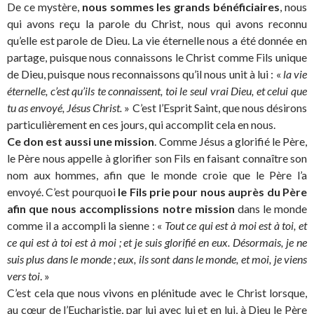
De ce mystère,
nous sommes les grands bénéficiaires
, nous
qui avons reçu la parole du Christ, nous qui avons reconnu
qu’elle est parole de Dieu. La vie éternelle nous a été donnée en
partage, puisque nous connaissons le Christ comme Fils unique
de Dieu, puisque nous reconnaissons qu’il nous unit à lui : «
la vie
éternelle, c’est qu’ils te connaissent, toi le seul vrai Dieu, et celui que
tu as envoyé, Jésus Christ.
» C’est l’Esprit Saint, que nous désirons
particulièrement en ces jours, qui accomplit cela en nous.
Ce don est aussi une mission
. Comme Jésus a glorifié le Père,
le Père nous appelle à glorifier son Fils en faisant connaître son
nom aux hommes, afin que le monde croie que le Père l’a
envoyé. C’est pourquoi
le Fils prie pour nous auprès du Père
afin que nous accomplissions notre mission
dans le monde
comme il a accompli la sienne : «
Tout ce qui est à moi est à toi, et
ce qui est à toi est à moi ; et je suis glorifié en eux. Désormais, je ne
suis plus dans le monde ; eux, ils sont dans le monde, et moi, je viens
vers toi
. »
C’est cela que nous vivons en plénitude avec le Christ lorsque,
au cœur de l’Eucharistie, par lui avec lui et en lui, à Dieu le Père