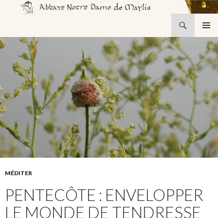
Recherche
Abbaye Notre-Dame de Maylis
ALLER
MENU
AU
PRINCI
CONTENU
MÉDITER
PENTECÔTE : ENVELOPPER
LE MONDE DE TENDRESSE