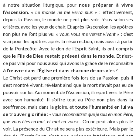
à notre situation liturgique, pour
nous préparer à vivre
l’Ascension
. «
Le monde ne me verra plus
» : effectivement,
depuis la Passion, le monde ne peut plus voir Jésus selon ses
critères, avec les yeux de chair. Et après l’Ascension, les apôtres
non plus ne l’ont plus vu. «
vous, vous me verrez vivant
» : c’est
vrai pour les apôtres après la résurrection, mais aussi à partir
de la Pentecôte. Avec le don de l’Esprit Saint, ils ont compris
que
le Fils de Dieu restait présent dans le monde
. Et n’est-
ce pas vrai pour nous aussi qui avons la grâce de le reconnaître
à l’œuvre dans l’Église et dans chacune de nos vies
?
Le Christ est parti une première fois lors de sa Passion, puis il
s’est montré vivant, révélant ainsi que la mort n’avait pas eu de
pouvoir sur lui. Au moment de l’Ascension, il repart vers le Père
avec son humanité. Il s’offre tout au Père non plus dans la
souffrance, mais dans la gloire, et
toute l’humanité en lui va
se trouver glorifiée
: «
vous reconnaîtrez que je suis en mon Père,
que vous êtes en moi, et moi en vous
« . On ne peut alors plus le
voir. La présence du Christ ne sera plus extérieure. Mais par le
don de l’Esprit Saint,
c’est une présence intérieure qui est