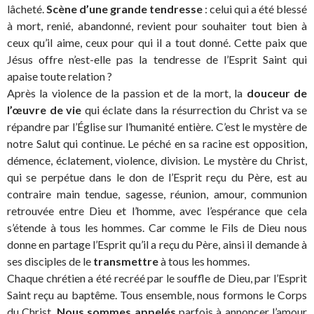
lâcheté.
Scène d’une grande tendresse
: celui qui a été blessé
à mort, renié, abandonné, revient pour souhaiter tout bien à
ceux qu’il aime, ceux pour qui il a tout donné. Cette paix que
Jésus offre n’est-elle pas la tendresse de l’Esprit Saint qui
apaise toute relation ?
Après la violence de la passion et de la mort, la
douceur de
l’œuvre de vie
qui éclate dans la résurrection du Christ va se
répandre par l’Église sur l’humanité entière. C’est le mystère de
notre Salut qui continue. Le péché en sa racine est opposition,
démence, éclatement, violence, division. Le mystère du Christ,
qui se perpétue dans le don de l’Esprit reçu du Père, est au
contraire main tendue, sagesse, réunion, amour, communion
retrouvée entre Dieu et l’homme, avec l’espérance que cela
s’étende à tous les hommes. Car comme le Fils de Dieu nous
donne en partage l’Esprit qu’il a reçu du Père, ainsi il demande à
ses disciples de le
transmettre
à tous les hommes.
Chaque chrétien a été recréé par le souffle de Dieu, par l’Esprit
Saint reçu au baptême. Tous ensemble, nous formons le Corps
du Christ.
Nous sommes appelés
parfois à annoncer l’amour