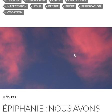
BAPTÊME
CONVERSION
EGLISE
ESPRIT SAINT
INTERCESSION
JÉSUS
PRÊTRE
PRIÈRE
PURIFICATION
VOCATION
MÉDITER
ÉPIPHANIE : NOUS AVONS