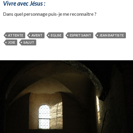
Vivre avec Jésus :
Dans quel personnage puis-je me reconnaître ?
ATTENTE
AVENT
EGLISE
ESPRIT SAINT
JEAN BAPTISTE
JOIE
SALUT